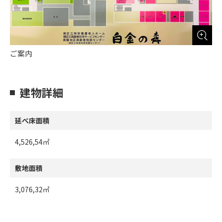
ご案内
建物詳細
延べ床面積
4,526,54㎡
敷地面積
3,076,32㎡