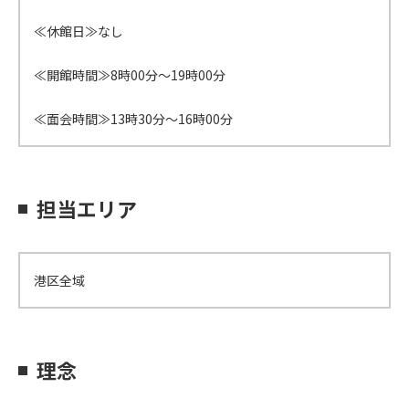
≪休館日≫なし
≪開館時間≫8時00分～19時00分
≪面会時間≫13時30分～16時00分
担当エリア
港区全域
理念