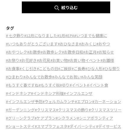
絞り込む
タグ
# 七夕飾り
#12月になりました
#1月
#EPA
#いつまでも健康に
#いつもありがとうございます
#おひなさま
#おみくじ
#おやつ
#おやつレク
#お散歩
#お散歩レク
#お散歩日和
#お正月
#お知らせ
#お祭り
#お花好き
#お花見
#お買い物
#お買い物イベント
#お雛様
#お食事
#くじ引き
#こどもの日
#ご挨拶
#ご長寿
#ひな人形
#ひな祭り
#ひまわり
#みんなでお散歩
#みんなでお祝い
#みんな笑顔
#もうすぐ春ですね
#もうすぐ秋
#ゆり
#イベント
#イベント食
#インドネシア
#インドネシア料理
#インフルエンザ
#インフルエンザ予防
#ウェルカムランチ
#エプロン
#カーネーション
#ガーデンニング
#クリスマス
#クリスマスの飾り
#クリスマスツリー
#グリーンクラブ
#ケアプラン
#シクラメン
#シニアボランティア
#ショートステイ
#スマプラフェスタ
#ダイバーシティ
#デイサービス