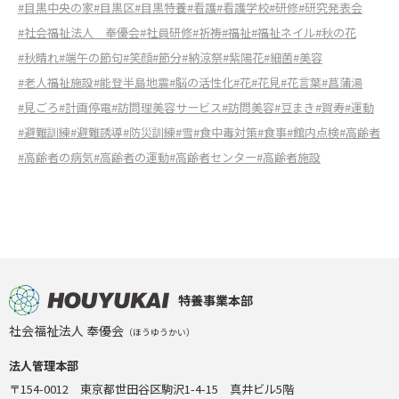
#目黒中央の家
#目黒区
#目黒特養
#看護
#看護学校
#研修
#研究発表会
#社会福祉法人 奉優会
#社員研修
#祈祷
#福祉
#福祉ネイル
#秋の花
#秋晴れ
#端午の節句
#笑顔
#節分
#納涼祭
#紫陽花
#細菌
#美容
#老人福祉施設
#能登半島地震
#脳の活性化
#花
#花見
#花言葉
#菖蒲湯
#見ごろ
#計画停電
#訪問理美容サービス
#訪問美容
#豆まき
#賀寿
#運動
#避難訓練
#避難誘導
#防災訓練
#雪
#食中毒対策
#食事
#館内点検
#高齢者
#高齢者の病気
#高齢者の運動
#高齢者センター
#高齢者施設
特養事業本部
社会福祉法人 奉優会
（ほうゆうかい）
法人管理本部
〒154-0012 東京都世田谷区駒沢1-4-15 真井ビル5階