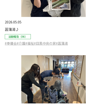
2026.05.05
菖蒲湯♪
活動報告（IN）
#奉優会
#介護
#福祉
#目黒中央の家
#菖蒲湯