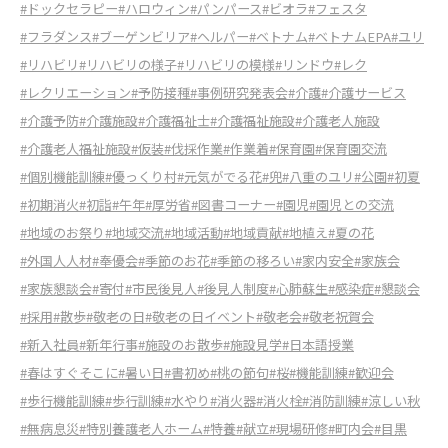
#ドックセラピー
#ハロウィン
#パンパース
#ビオラ
#フェスタ
#フラダンス
#ブーゲンビリア
#ヘルパー
#ベトナム
#ベトナムEPA
#ユリ
#リハビリ
#リハビリの様子
#リハビリの模様
#リンドウ
#レク
#レクリエーション
#予防接種
#事例研究発表会
#介護
#介護サービス
#介護予防
#介護施設
#介護福祉士
#介護福祉施設
#介護老人施設
#介護老人福祉施設
#仮装
#伐採作業
#作業着
#保育園
#保育園交流
#個別機能訓練
#優っくり村
#元気がでる花
#兜
#八重のユリ
#公園
#初夏
#初期消火
#初詣
#午年
#厚労省
#図書コーナー
#園児
#園児との交流
#地域のお祭り
#地域交流
#地域活動
#地域貢献
#地植え
#夏の花
#外国人人材
#奉優会
#季節のお花
#季節の移ろい
#家内安全
#家族会
#家族懇談会
#寄付
#市民後見人
#後見人制度
#心肺蘇生
#感染症
#懇談会
#採用
#散歩
#敬老の日
#敬老の日イベント
#敬老会
#敬老祝賀会
#新入社員
#新年行事
#施設のお散歩
#施設見学
#日本語授業
#春はすぐそこに
#暑い日
#書初め
#桃の節句
#桜
#機能訓練
#歓迎会
#歩行機能訓練
#歩行訓練
#水やり
#消火器
#消火栓
#消防訓練
#涼しい秋
#無病息災
#特別養護老人ホーム
#特養
#献立
#現場研修
#町内会
#目黒