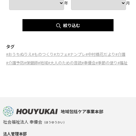
年
月
絞り込む
タグ
#おうちぬりえ
#ものつくり
#カフェ
#ナンプレ
#中村橋花だより
#介護
#介護予防
#保健師
#地域
#大人のための音読
#奉優会
#季節の便り
#福祉
地域包括ケア事業本部
社会福祉法人 奉優会
（ほうゆうかい）
法人管理本部