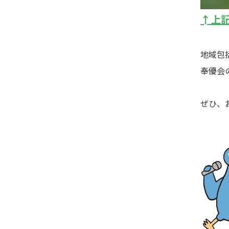
↑上
地域包
奉優会
ぜひ、