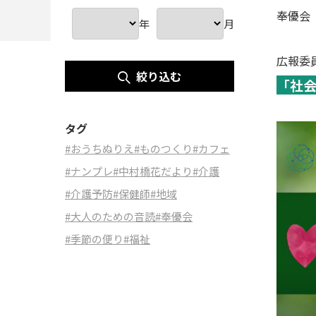
奉優会
年
月
広報委
絞り込む
「社
タグ
#おうちぬりえ
#ものつくり
#カフェ
#ナンプレ
#中村橋花だより
#介護
#介護予防
#保健師
#地域
#大人のための音読
#奉優会
#季節の便り
#福祉