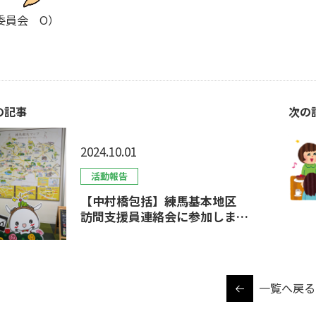
委員会 O）
の記事
次の
2024.10.01
活動報告
【中村橋包括】練馬基本地区
訪問支援員連絡会に参加しまし
た！
一覧へ戻る