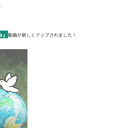
！
み」
動画が新しくアップされました！