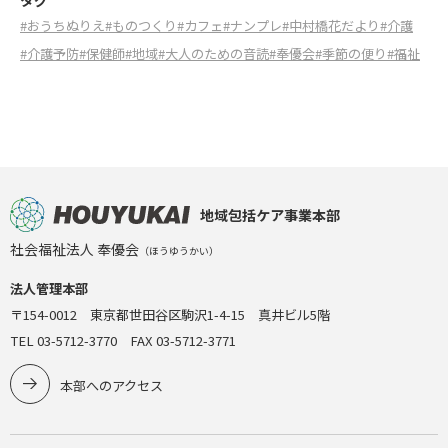
タグ
#おうちぬりえ
#ものつくり
#カフェ
#ナンプレ
#中村橋花だより
#介護
#介護予防
#保健師
#地域
#大人のための音読
#奉優会
#季節の便り
#福祉
地域包括ケア事業本部
社会福祉法人 奉優会
（ほうゆうかい）
法人管理本部
〒154-0012 東京都世田谷区駒沢1-4-15 真井ビル5階
TEL 03-5712-3770 FAX 03-5712-3771
本部へのアクセス