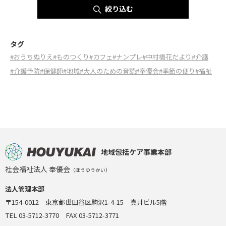
絞り込む
タグ
#おうちぬりえ
#ものつくり
#カフェ
#ナンプレ
#中村橋花だより
#介護
#介護予防
#保健師
#地域
#大人のための音読
#奉優会
#季節の便り
#福祉
地域包括ケア事業本部
社会福祉法人 奉優会
（ほうゆうかい）
法人管理本部
〒154-0012 東京都世田谷区駒沢1-4-15 真井ビル5階
TEL 03-5712-3770 FAX 03-5712-3771