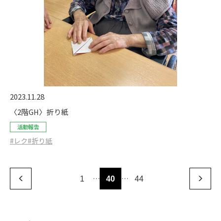
2023.11.28
〈2階GH〉折り紙
活動報告
#レク
#折り紙
…
…
1
40
44