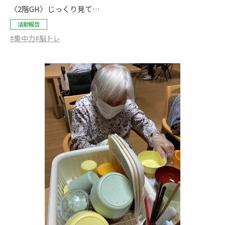
〈2階GH〉じっくり見て…
活動報告
#集中力
#脳トレ