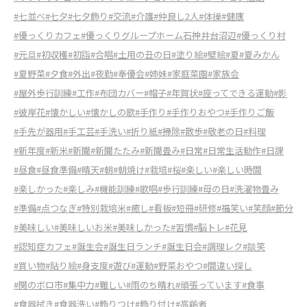
#七並べ
#七夕
#七夕飾り
#交流
#介護
#仲良し2人
#体操
#健康
#優っくりカフェ
#優っくりグループホーム石神井台沼辺
#優っくり村
#元旦
#初収穫
#初詣
#合唱
#土用の丑の日
#塗り絵
#壁絵
#夏
#夏みかん
#夏野菜
#夕食
#外出
#夜勤
#奉優会
#姉妹
#家庭菜園
#家族会
#屋外歩行訓練
#工作
#布団カバー
#帽子
#年賀状
#座ってできる運動
#影
#彼岸花
#懐かしい
#懐かしの歌
#手作り
#手作りおやつ
#手作りご飯
#手先が器用
#手工芸
#手洗い
#折り紙
#掃除
#散歩
#敬老の日
#料理
#新年度
#新米
#新聞
#新聞たたみ
#新聞畳み
#日常
#日常生活動作
#日課
#昼食
#昼食準備
#晴天
#朝
#朝焼け
#栽培
#桜
#楽しい
#楽しい時間
#楽しかった
#楽しみ
#機能訓練
#歌唱
#歩行訓練
#母の日
#洗濯物畳み
#準備
#点つなぎ
#特別栽培米
#癒し
#看板
#短冊
#研修
#福笑い
#笑顔
#節分
#美味しい
#美味しいお米
#美味しかった
#習慣
#脳トレ
#花見
#認知症カフェ
#誕生会
#誕生日ランチ
#誕生日会
#調理レク
#談笑
#買い物
#貼り絵
#身支度
#遊び
#運動
#野菜おやつ
#間違い探し
#関のボロ市
#集中力
#難しい
#雨のち晴れ
#頑張っています
#食事
#食器拭き
#食器洗い
#飾りつけ
#飾り付け
#高齢者