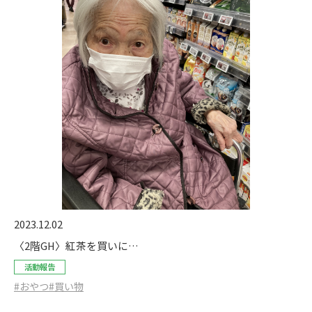
2023.12.02
〈2階GH〉紅茶を買いに…
活動報告
#おやつ
#買い物