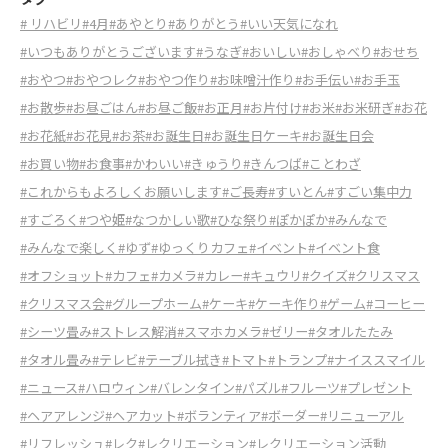
# リハビリ
#4月
#あやとり
#ありがとう
#いい天気になれ
#いつもありがとうございます
#うなぎ
#おいしい
#おしゃべり
#おせち
#おやつ
#おやつレク
#おやつ作り
#お味噌汁作り
#お手伝い
#お手玉
#お散歩
#お昼ごはん
#お昼ご飯
#お正月
#お片付け
#お米
#お米研ぎ
#お花
#お花紙
#お花見
#お茶
#お誕生日
#お誕生日ケーキ
#お誕生日会
#お買い物
#お食事
#かわいい
#きゅうり
#きんつば
#ことわざ
#これからもよろしくお願いします
#ご長寿
#すいとん
#すごい集中力
#すごろく
#つや姫
#なつかしい歌
#ひな祭り
#ぽかぽか
#みんなで
#みんなで楽しく
#ゆず
#ゆっくりカフェ
#イベント
#イベント食
#オフショット
#カフェ
#カメラ
#カレー
#キュウリ
#クイズ
#クリスマス
#クリスマス会
#グループホーム
#ケーキ
#ケーキ作り
#ゲーム
#コーヒー
#シーツ畳み
#ストレス解消
#スマホカメラ
#ゼリー
#タオルたたみ
#タオル畳み
#テレビ
#テーブル拭き
#トマト
#トランプ
#ナイススマイル
#ニュース
#ハロウィン
#バレンタイン
#パズル
#フルーツ
#プレゼント
#ヘアアレンジ
#ヘアカット
#ボランティア
#ボーダー
#リニューアル
#リフレッシュ
#レク
#レクリエーション
#レクリエーション活動