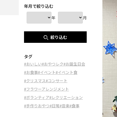
年月で絞り込む
年
月
絞り込む
タグ
#おいしい
#おやつレク
#お誕生日会
#お食事
#イベント
#イベント食
#クリスマス
#コンサート
#フラワーアレンジメント
#ボランティア
#レクリエーション
#手作りおやつ
#日常
#音楽
#食事