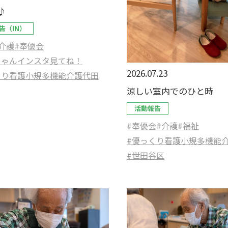
♪
告（IN）
介護
#奉優会
ちゃんインスタ見てね！
2026.07.23
くり看護小規多機能介護代田
涼しい室内でのひと時
活動報告
#奉優会
#介護
#福祉
#優っくり看護小規多機能
#世田谷区