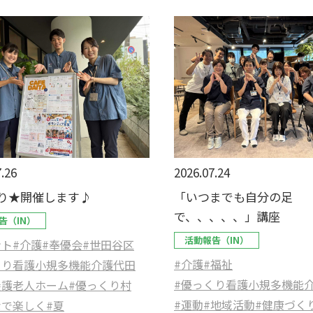
.26
2026.07.24
り★開催します♪
「いつまでも自分の足
で、、、、、」講座
告（IN）
活動報告（IN）
ント
#介護
#奉優会
#世田谷区
#介護
#福祉
くり看護小規多機能介護代田
#優っくり看護小規多機能
養護老人ホーム
#優っくり村
#運動
#地域活動
#健康づく
なで楽しく
#夏