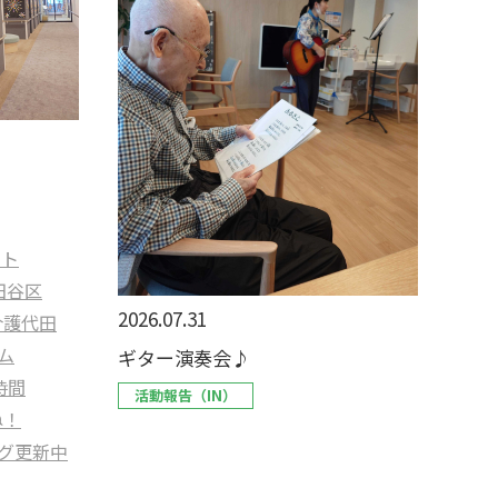
ント
田谷区
2026.07.31
介護代田
ム
ギター演奏会♪
時間
活動報告（IN）
ね！
グ更新中