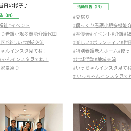
当日の様子♪
活動報告（IN）
告（IN）
#夏祭り
#優っくり看護小規多機能
福祉
#イベント
#奉優会
#イベント
#介護
#
くり看護小規多機能介護代田
#楽しい
#ボランティア
#世
谷区
#楽しい
#地域交流
#特別養護老人ホーム
#優っ
ちゃんインスタ見てね！
#地域活動
#地域交流
っちゃんインスタ見てね！
#いっちゃんインスタ見て
の家夏祭り
# いっちゃんインスタ見て