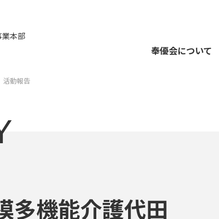
事業本部
奉優会について
活動報告
Y
模多機能介護代田