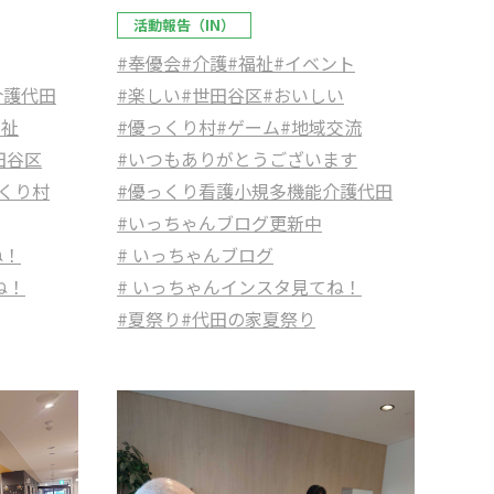
活動報告（IN）
#奉優会
#介護
#福祉
#イベント
介護代田
#楽しい
#世田谷区
#おいしい
福祉
#優っくり村
#ゲーム
#地域交流
田谷区
#いつもありがとうございます
くり村
#優っくり看護小規多機能介護代田
#いっちゃんブログ更新中
ね！
# いっちゃんブログ
ね！
# いっちゃんインスタ見てね！
#夏祭り
#代田の家夏祭り