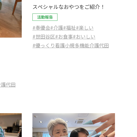
スペシャルなおやつをご紹介！
活動報告
#奉優会
#介護
#福祉
#楽しい
#世田谷区
#お食事
#おいしい
#優っくり看護小規多機能介護代田
介護代田