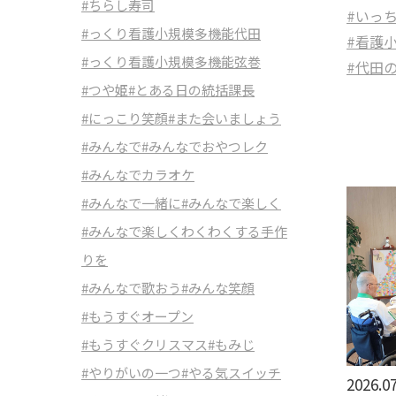
#ちらし寿司
#いっ
#っくり看護小規模多機能代田
#看護
#っくり看護小規模多機能弦巻
#代田
#つや姫
#とある日の統括課長
#にっこり笑顔
#また会いましょう
#みんなで
#みんなでおやつレク
#みんなでカラオケ
#みんなで一緒に
#みんなで楽しく
#みんなで楽しくわくわくする手作
りを
#みんなで歌おう
#みんな笑顔
#もうすぐオープン
#もうすぐクリスマス
#もみじ
#やりがいの一つ
#やる気スイッチ
2026.07