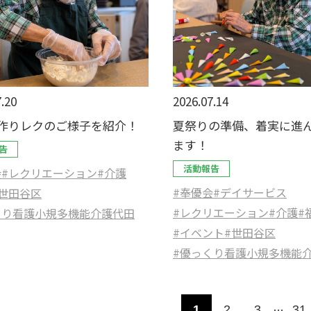
.20
2026.07.14
作りレクのご様子を紹介！
夏祭りの準備、着実に進
ます！
告
活動報告
会
#レクリエーション
#介護
#奉優会
#デイサービス
#世田谷区
#レクリエーション
#介護
#
くり看護小規多機能介護代田
#イベント
#世田谷区
#優っくり看護小規多機能
…
1
2
3
31