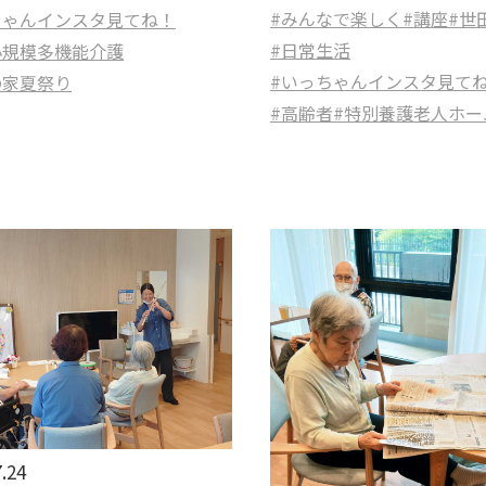
#みんなで楽しく
#講座
#世
ちゃんインスタ見てね！
#日常生活
小規模多機能介護
#いっちゃんインスタ見て
の家夏祭り
#高齢者
#特別養護老人ホー
.24