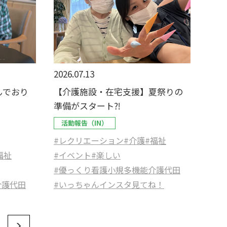
2026.07.13
んでおり
【介護施設・在宅支援】夏祭りの
準備がスタート⁈
活動報告（IN）
#レクリエーション
#介護
#福祉
福祉
#イベント
#楽しい
#優っくり看護小規多機能介護代田
介護代田
#いっちゃんインスタ見てね！