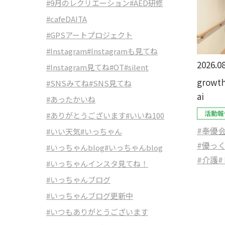
#9月のレクリエーション
#AED研修
#cafeDAITA
#GPSアートプロジェクト
#Instagram
#Instagramも見てね
2026.08
#Instagram見てね
#OT
#silent
growth
#SNSみてね
#SNS見てね
ai
#あったかいね
活動報
#ありがとうございます
#いいね100
#奉優
#いい天気
#いっちゃん
#優っ
#いっちゃんblog
#いっちゃんblog
#介護
#いっちゃんインスタ見てね！
#いっちゃんブログ
#いっちゃんブログ更新中
#いつもありがとうございます