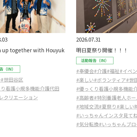
.03
2026.07.31
 up together with Houyuk
明日夏祭り開催！！！
活動報告（IN）
告（IN）
#奉優会
#介護
#福祉
#イベ
会
#世田谷区
#楽しい
#ボランティア
#世
くり看護小規多機能介護代田
#優っくり看護小規多機能
#レクリエーション
#高齢者
#特別養護老人ホー
#地域交流
#夏祭り
#楽しい
#いっちゃんインスタ見て
#気分転換
#いっちゃんブロ