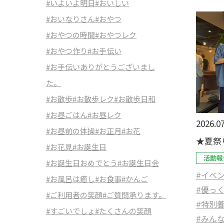
#いよいよ明日
#おいしい
#おいなりさん
#おやつ
#おやつの時間
#おやつレク
#おやつ作り
#お手伝い
#お手伝いありがとうございまし
た。
#お散歩
#お散歩レク
#お散歩日和
#お昼ごはん
#お昼レク
2026.07
#お昼前の体操
#お正月
#お花
★夏祭
#お花見
#お誕生日
活動報
#お誕生日おめでとう
#お誕生日会
#イベ
#お風呂は癒し
#お食事
#かんご
#優っ
#ご利用者の笑顔
#ご質問承ります。
#特別
#すごいでしょ
#たくさんの笑顔
#みん