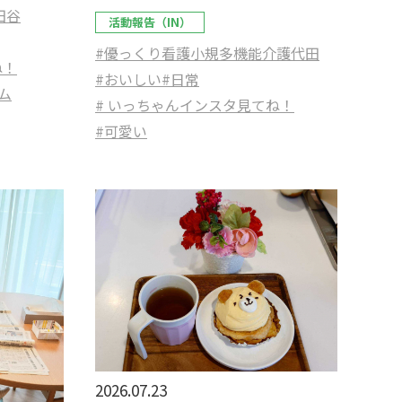
田谷
活動報告（IN）
#優っくり看護小規多機能介護代田
ね！
#おいしい
#日常
ム
# いっちゃんインスタ見てね！
#可愛い
2026.07.23