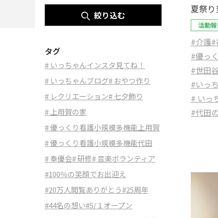
夏祭り
絞り込む
活動報
#介護
#
タグ
#優っ
# いっちゃんインスタ見てね！
#世田
# いっちゃんブログ
# おやつ作り
#いっ
# レクリエーション
# 七夕飾り
# い
#代田
# 上用賀の家
# 優っくり看護小規模多機能上用賀
# 優っくり看護小規模多機能代田
# 奉優会
# 研修
# 音楽ボランティア
#100％の笑顔でお出迎え
#20万人閲覧ありがとう
#25周年
#44名の想い
#5/１オープン