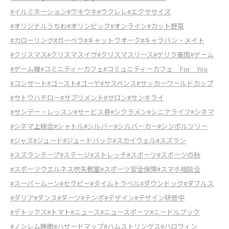
#イルミネーション
#ウキウキ
#ウクレレ
#エクササイズ
#オリジナルうちわ
#オリンピック
#オンライン
#カット野菜
#カローリング
#ガーベラ
#キャットウオーク
#キャラバン・メイト
#クリスマス
#クリスマスイヴ
#クリスマスリース
#ゲリラ豪雨
#ゲーム
#ゲーム機
#コミニティーカフェ
#コミュニティーカフェ For You
#コンサート
#ゴースト
#ゴーヤ
#サスペンス
#サッカーワールドカップ
#サトウハチロー
#サプリメント
#サロン
#サンキライ
#サンデー・レッスン
#サービス券
#シクラメン
#シニアライフ
#シネマ
#シネマ上映会
#シャトル
#シルバー
#シルバーカー
#シンボルツリー
#ジャズ
#ジュード
#ジュードバック
#スカイウェル
#スズラン
#スズランテープ
#ステージ
#ストレッチ
#スポーツ
#スポーツの秋
#スポーツウエルネス吹矢教室
#スポーツ安全保険
#スマホ相談会
#スーパームーン
#セラピー
#タイムトラベル
#ダウンドッグ
#ダブルス
#ダリア
#ダンス
#ダーツ
#テンポ
#デザイン
#デザイン研修中
#デトックス
#トマト
#ニュース
#ニュースポーツ
#ニードルブック
#ノンレム睡眠
#ハザードマップ
#ハムストリングス
#ハロウィン