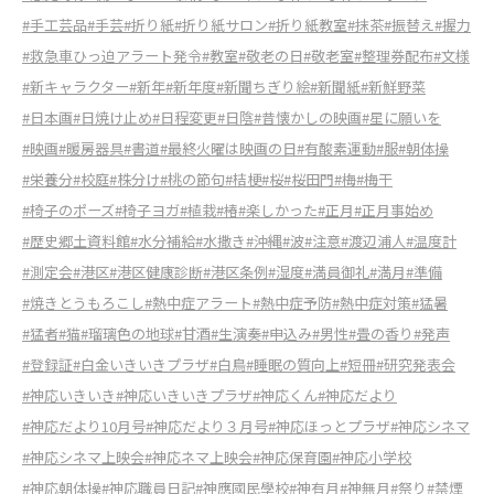
#手工芸品
#手芸
#折り紙
#折り紙サロン
#折り紙教室
#抹茶
#振替え
#握力
#救急車ひっ迫アラート発令
#教室
#敬老の日
#敬老室
#整理券配布
#文様
#新キャラクター
#新年
#新年度
#新聞ちぎり絵
#新聞紙
#新鮮野菜
#日本画
#日焼け止め
#日程変更
#日陰
#昔懐かしの映画
#星に願いを
#映画
#暖房器具
#書道
#最終火曜は映画の日
#有酸素運動
#服
#朝体操
#栄養分
#校庭
#株分け
#桃の節句
#桔梗
#桜
#桜田門
#梅
#梅干
#椅子のポーズ
#椅子ヨガ
#植栽
#椿
#楽しかった
#正月
#正月事始め
#歴史郷土資料館
#水分補給
#水撒き
#沖縄
#波
#注意
#渡辺浦人
#温度計
#測定会
#港区
#港区健康診断
#港区条例
#湿度
#満員御礼
#満月
#準備
#焼きとうもろこし
#熱中症アラート
#熱中症予防
#熱中症対策
#猛暑
#猛者
#猫
#瑠璃色の地球
#甘酒
#生演奏
#申込み
#男性
#畳の香り
#発声
#登録証
#白金いきいきプラザ
#白鳥
#睡眠の質向上
#短冊
#研究発表会
#神応いきいき
#神応いきいきプラザ
#神応くん
#神応だより
#神応だより10月号
#神応だより３月号
#神応ほっとプラザ
#神応シネマ
#神応シネマ上映会
#神応ネマ上映会
#神応保育園
#神応小学校
#神応朝体操
#神応職員日記
#神應國民學校
#神有月
#神無月
#祭り
#禁煙