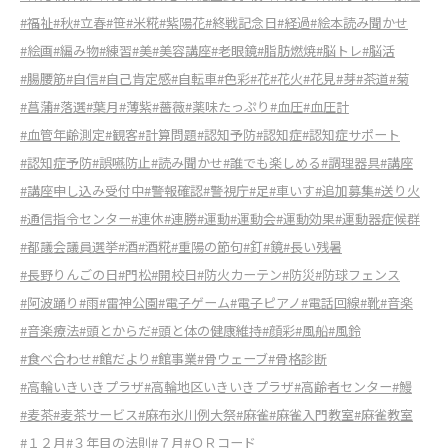
#福祉
#秋
#立春
#笹
#米糀
#紫陽花
#終戦記念日
#経過
#絵本読み聞かせ
#絵画
#編み物
#練習
#美
#美容講座
#老眼鏡
#脂肪燃焼
#脳トレ
#脳活
#腸腰筋
#自信
#自己肯定感
#自転車
#色彩
#花
#花火
#花見
#芽
#茶道
#菊
#菖蒲
#落選
#葉月
#薄紫
#薔薇
#薬味たっぷり
#血圧
#血圧計
#血管年齢測定
#観客
#計算問題
#認知予防
#認知症
#認知症サポート
#認知症予防
#誤嚥防止
#読み聞かせ
#誰でも楽しめる
#調理器具
#講座
#講座申し込み受付中
#警報確認
#警視庁
#足
#車いす
#追加募集
#送り火
#通信指令センター
#連休
#連勝
#運動
#運動会
#運動効果
#運動器症候群
#都議会議員選挙
#酒
#酒糀
#重陽の節句
#釘
#鏡
#長い残暑
#長野りんごの日
#門松
#開校日
#防火カーテン
#防災
#防球フェンス
#阿波踊り
#雨
#雷神公園
#電子ゲーム
#電子ピアノ
#電話回線
#靴
#音楽
#音楽療法
#頭とからだ
#頭と体の健康維持
#顔彩
#風船
#風鈴
#食べ合わせ
#館だより
#館事業
#骨ウェーブ
#骨格診断
#高輪いきいきプラザ
#高輪地区いきいきプラザ
#高齢者センター
#鰻
#麦茶
#麦茶サービス
#麻布氷川例大祭
#麻雀
#麻雀入門教室
#麻雀教室
#１２月
#３年目の法則
#７月
#ＱＲコード