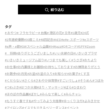
絞り込む
タグ
# おやつ
# フラセラピー
# 台風
# 港区の花
# 立冬
#1歳児
#24式
#2年連続優勝
#30度こえ
#40回記念
#AED
#e
#e-スポーツ
#eスポーツ
#e声・e歌
#GWスペシャル企画
#IH
#jazz
#QRコード
#SPF
#Zoom
# 将棋
#ありがとうございました
#いい夫婦の日
#いきいきプラザ
#いきいきミュージアム巡り
#いつまでも美しく
#うさぎ
#おたより
#お仕事
#お内裏様とお雛様
#お待ちしております
#お掃除ありがとう
#お散歩
#お月見
#お盆
#お盆の入り
#お知らせ
#お菓子
#くす玉
#くだらない
#さくら
#さわやか体育祭
#すごいでしょ
#そうめん
#つぼみ
#つわぶき
#はつか大根
#はり・マッサージ
#ばら
#ひまわり
#ほのぼの作品展
#ぼかし
#みんなで楽しく
#みんチャレ
#もうすぐ春ですね
#やってみよう太極拳
#ゆっくりヨガ
#よみきかせ
#アイロン芯
#イスでもできるベリーダンス
#イベント