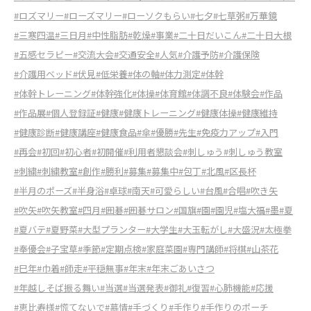
#ロズマリー
#ローズマリー
#ローソクもらい
#七夕
#七草粥
#万華鏡
#三寒四温
#三日月
#中性脂肪
#乾燥
#事業
#二十日だいこん
#二十日大根
#五感セラピー
#交流大会
#交通安全
#人気
#介護予防
#介護保険
#介護用ベッド
#伏見
#低栄養
#体の軸
#体力測定
#体幹
#体幹トレーニング
#体幹強化
#体操
#体育館
#体調不良
#体験会
#作品
#作品展
#個人登録証
#健康
#健康トレーニング
#健康体操
#健康維持
#健康診断
#健康講座
#健康食品
#傘
#優勝
#先生
#免疫力アップ
#入門
#再会
#初回
#初心者
#初開催
#利用者懇談会
#刺しゅう
#刺しゅう教室
#刺繍
#刺繍教室
#創作
#勝利
#募集
#募集中
#包丁
#北風
#区長杯
#半月のポーズ
#半身浴
#卓球
#南天
#可愛らしい
#台風
#合唱
#吹き矢
#吹矢
#吹矢教室
#四月
#囲碁
#囲碁サロン
#国旗
#園
#園児
#塩大福
#墨
#夏
#夏バテ
#夏野菜
#大型プランター
#大学生
#大玉転がし
#大盛況
#太極拳
#奉優会
#子宝草
#季節
#定期点検
#家庭菜園
#専門講師
#将棋
#山茶花
#巳年
#巾着
#師走
#平穏無事
#年末
#年末ごあいさつ
#年越しそば振る舞い
#当選
#当選発表
#御礼
#復習
#心肺機能
#応援
#恵比寿様
#慌てないで
#慕情
#手づくり
#手作り
#手作りのポーチ