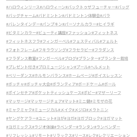
#ハロウィンリース
#ハロウィーン
#バックトゥザフューチャー
#バッグ
#バッグチャーム
#バドミントン
#バドミントン体験会
#バラ
#バレンタインデー
#パンプキン
#パーソナルカラー
#ヒイラギ
#ビタミンカラー
#ビューティ講座
#ファッション
#フィットネス
#フィットネスフラ
#フィンガーベル
#フェスティバル
#フェルト
#フォトフレーム
#フキラウソング
#フラセラピー
#フラダンス
#フラダンス教室
#フンガーベル
#ブログ
#プランター
#プランター栽培
#プレゼント付き
#プロミュージシャン
#プール
#ヘルメット
#ベリーダンス
#ホルモンバランス
#ホームページ
#ボイスレッスン
#ボッチャ
#ボッチャ大会
#ボランティア
#ボードケーム
#ボール
#ポインセチア
#ポケットティッシュケース
#ポピー
#マザーリーフ
#マッサージ
#マッサージチェア
#マット
#ミニ健
#ミモザの花
#ミャクミャク
#ミュージカル
#メイク
#メジロ
#メラトニン
#ヤングケアラー
#ユニット
#ヨが
#ヨガ
#ヨガブロック
#ヨガマット
#ヨガミックス
#ラジオ体操
#ラベンダー
#ランタン
#ランベンダー
#リフレッシュ
#リモート
#リラックス
#リース
#レク
#レクリエーション