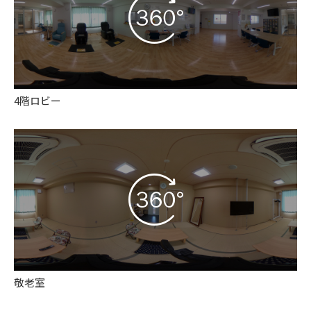
4階ロビー
敬老室