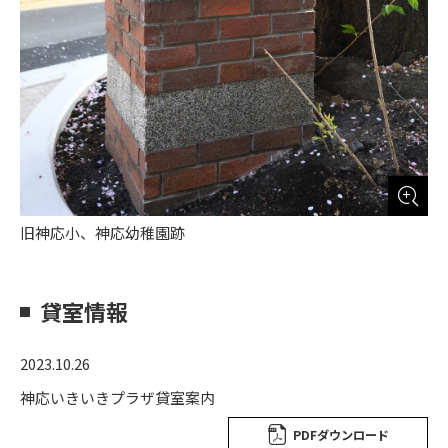
旧神応小、神応幼稚園跡
貸室情報
2023.10.26
神応いきいきプラザ貸室案内
PDFダウンロード