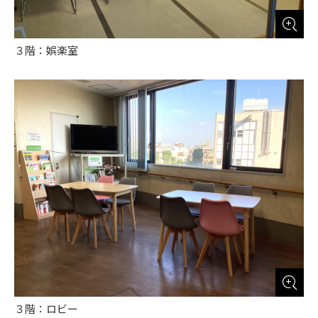
３階：娯楽室
３階：ロビー