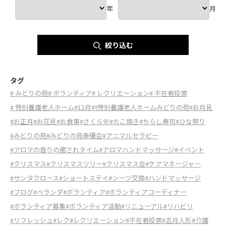
年
月
絞り込む
タグ
# みどりの苑
# ボランティア
# レクリエーション
# 不在者投票
# 特別養護老人ホーム
#12月
#t特別養護老人ホームみどりの苑
#お月見
#お正月
#お花見
#お食事
#さくら🌸
#たこ焼き
#ちらし寿司
#ひな祭り
#みどりの苑
#みどりの苑奉優会
#アニマルセラピー
#アロマの香りの癒されタイム
#アロマハンドマッサージ
#イベント
#クリスマス
#クリスマスツリー
#クリスマス会
#ケアマネージャー
#サンタクロース
#ショートステイ
#シーツ交換
#ハンドマッサージ
#ブログ
#ベランダ
#ボランティア
#ボランティアコーディナー
#ボランティア募集
#ボランティア活動
#リニューアル
#リハビリ
#リフレッシュ
#レク
#レクリエーション
#不在者投票
#五月人形
#介護