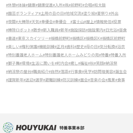
#休憩
#体操
#健康
#健康促進
#入所
#凧
#前野町
#合唱
#和太鼓
#園芸ボランティア
#土用の丑の日
#地域交流
#塗り絵
#夏祭り
#外出
#夜間
#大掃除
#天気
#奉優会
#奉優会
#富士山
#屋上
#情報発信
#投票
#掃除ロボット
#散歩
#新入職員
#新年
#施設探訪
#施設案内
#日光浴
#昼食
#書道
#東京スカイツリー
#板橋前野町
#板橋区
#板橋区K
#板橋区前野町
#楽しい
#権利保護
#機能訓練
#正月
#歯科
#歴史
#母の日
#気分転換
#浴衣
#特別養護老人ホーム
#特別養護老人ホームみどりの苑
#特養
#特養入所
#獅子舞
#環境
#生活に潤いを
#町内会
#癒し
#福祉
#秋
#笑顔
#納涼祭
#納涼祭の屋台
#職員紹介
#自然
#落語
#行事食
#見学
#訪問理美容
#誕生会
#謹賀新年
#送迎
#選挙
#避難訓練
#防災訓練
#面会
#音楽の会
#風景
#食事
特養事業本部