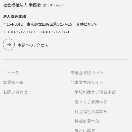
社会福祉法人 奉優会
（ほうゆうかい）
法人管理本部
〒154-0012 東京都世田谷区駒沢1-4-15 真井ビル5階
TEL 03-5712-3770 FAX 03-5712-3771
本部へのアクセス
ニュース
奉優会 総合サイト
事業所一覧
他事業本部サイト
お問い合わせ
地域包括ケア事業本部
優っくり事業本部
社会福祉事業本部
特養事業本部
障がい事業