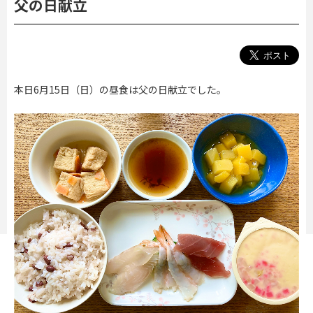
父の日献立
本日
6
月
15
日（日）の昼食は父の日献立でした。