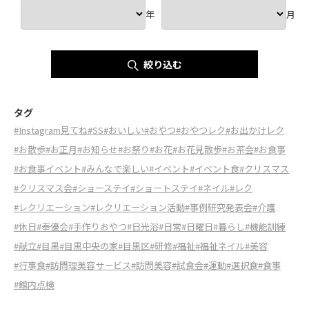
年
月
絞り込む
タグ
#Instagram見てね
#SS
#おいしい
#おやつ
#おやつレク
#お出かけレク
#お散歩
#お正月
#お知らせ
#お祭り
#お花
#お花見散歩
#お茶会
#お食事
#お食事イベント
#みんなで楽しい
#イベント
#イベント食
#クリスマス
#クリスマス会
#ショーステイ
#ショートステイ
#ネイル
#レク
#レクリエーション
#レクリエーション活動
#事例研究発表会
#介護
#休日
#奉優会
#手作りおやつ
#日光浴
#日常
#日曜日
#暮らし
#機能訓練
#献立
#目黒
#目黒中央の家
#目黒区
#研修
#福祉
#福祉ネイル
#美容
#行事食
#訪問理美容サービス
#訪問美容
#試食会
#運動
#選択食
#食事
#館内点検