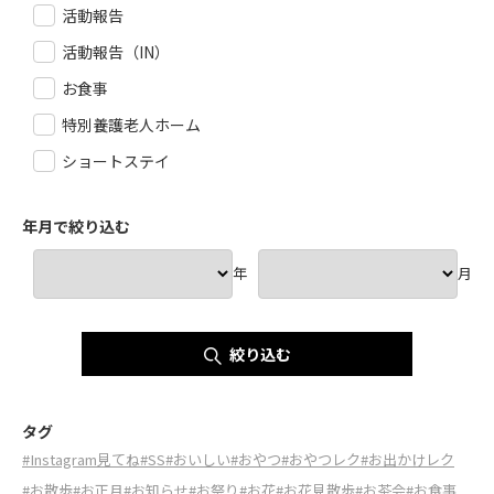
活動報告
活動報告（IN）
お食事
特別養護老人ホーム
ショートステイ
年月で絞り込む
年
月
絞り込む
タグ
#Instagram見てね
#SS
#おいしい
#おやつ
#おやつレク
#お出かけレク
#お散歩
#お正月
#お知らせ
#お祭り
#お花
#お花見散歩
#お茶会
#お食事