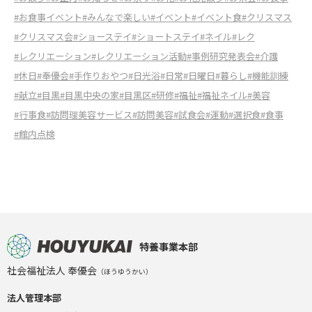
#お食事イベント
#みんなで楽しい
#イベント
#イベント食
#クリスマス
#クリスマス会
#ショーステイ
#ショートステイ
#ネイル
#レク
#レクリエーション
#レクリエーション活動
#事例研究発表会
#介護
#休日
#奉優会
#手作りおやつ
#日光浴
#日常
#日曜日
#暮らし
#機能訓練
#献立
#目黒
#目黒中央の家
#目黒区
#研修
#福祉
#福祉ネイル
#美容
#行事食
#訪問理美容サービス
#訪問美容
#試食会
#運動
#選択食
#食事
#館内点検
特養事業本部
社会福祉法人 奉優会
（ほうゆうかい）
法人管理本部