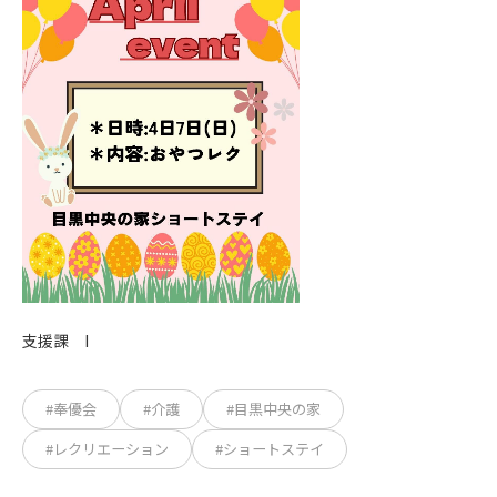
支援課 I
#奉優会
#介護
#目黒中央の家
#レクリエーション
#ショートステイ