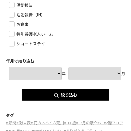
活動報告
活動報告（IN）
お食事
特別養護老人ホーム
ショートステイ
年月で絞り込む
年
月
絞り込む
タグ
# 新聞
# 献立表
# 花の木ハイム荒川
#100歳
#12月の献立
#2F
#2階フロア
#3F
#9月
#AOTS
#sumida
#あじさい
#ありがとうございます