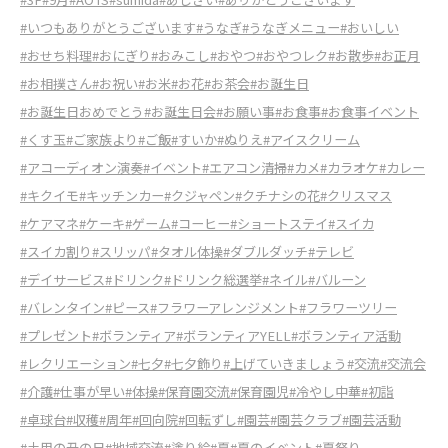
#いつもありがとうございます
#うなぎ
#うなぎメニュー
#おいしい
#おせち料理
#おにぎり
#おみこし
#おやつ
#おやつレク
#お散歩
#お正月
#お相撲さん
#お祝い
#お米
#お花
#お茶会
#お誕生日
#お誕生日おめでとう
#お誕生日会
#お願い事
#お食事
#お食事イベント
#くす玉
#ご家族より
#ご飯
#すいか
#ぬりえ
#アイスクリーム
#アコーディオン演奏
#イベント
#エアコン清掃
#カメ
#カラオケ
#カレー
#キクイモ
#キッチンカー
#クジャペン
#クチナシの花
#クリスマス
#ケアマネ
#ケーキ
#ゲーム
#コーヒー
#ショートステイ
#スイカ
#スイカ割り
#スリッパ
#タオル体操
#ダブルダッチ
#テレビ
#デイサービス
#ドリンク
#ドリンク総選挙
#ネイル
#バルーン
#バレンタイン
#ピース
#フラワーアレンジメント
#フラワーツリー
#プレゼント
#ボランティア
#ボランティアYELL
#ボランティア活動
#レクリエーション
#七夕
#七夕飾り
#上げていきましょう
#交流
#交流会
#介護
#仕事が早い
#体操
#保育園交流
#保育園児
#冷やし中華
#初詣
#卓球台
#収穫
#周年
#回向院
#回転ずし
#園芸
#園芸クラブ
#園芸活動
#土用の丑の日
#地域交流
#塗り絵
#夏
#夏のイベント
#夏祭り