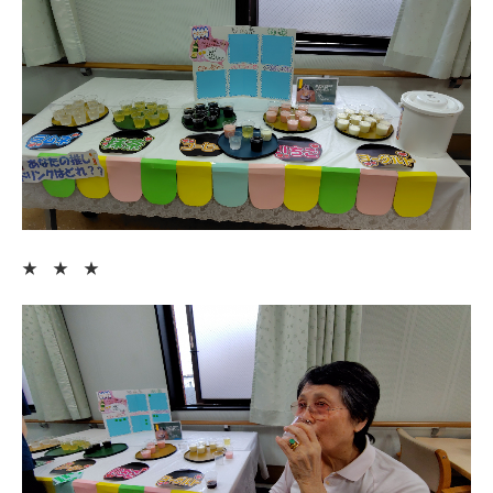
★ ★ ★