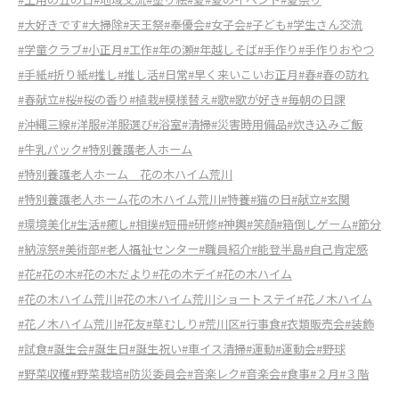
#大好きです
#大掃除
#天王祭
#奉優会
#女子会
#子ども
#学生さん交流
#学童クラブ
#小正月
#工作
#年の瀬
#年越しそば
#手作り
#手作りおやつ
#手紙
#折り紙
#推し
#推し活
#日常
#早く来いこいお正月
#春
#春の訪れ
#春献立
#桜
#桜の香り
#植栽
#模様替え
#歌
#歌が好き
#毎朝の日課
#沖縄三線
#洋服
#洋服選び
#浴室
#清掃
#災害時用備品
#炊き込みご飯
#牛乳パック
#特別養護老人ホーム
#特別養護老人ホーム 花の木ハイム荒川
#特別養護老人ホーム花の木ハイム荒川
#特養
#猫の日
#献立
#玄関
#環境美化
#生活
#癒し
#相撲
#短冊
#研修
#神輿
#笑顔
#箱倒しゲーム
#節分
#納涼祭
#美術部
#老人福祉センター
#職員紹介
#能登半島
#自己肯定感
#花
#花の木
#花の木だより
#花の木デイ
#花の木ハイム
#花の木ハイム荒川
#花の木ハイム荒川ショートステイ
#花ノ木ハイム
#花ノ木ハイム荒川
#花友
#草むしり
#荒川区
#行事食
#衣類販売会
#装飾
#試食
#誕生会
#誕生日
#誕生祝い
#車イス清掃
#運動
#運動会
#野球
#野菜収穫
#野菜栽培
#防災委員会
#音楽レク
#音楽会
#食事
#２月
#３階