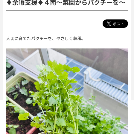
♦余暇支援♦４南～菜園からパクチーを～
大切に育てたパクチーを、やさしく収穫。