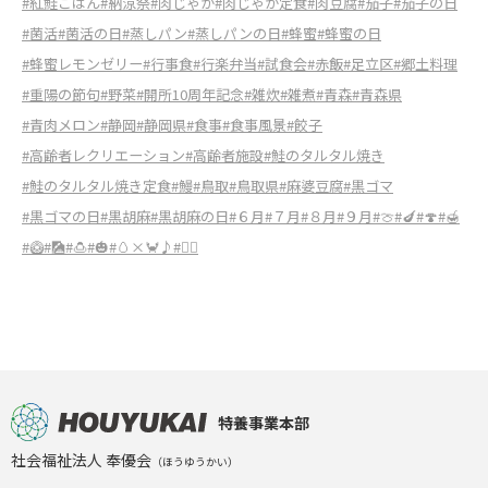
#紅鮭ごはん
#納涼祭
#肉じゃが
#肉じゃが定食
#肉豆腐
#茄子
#茄子の日
#菌活
#菌活の日
#蒸しパン
#蒸しパンの日
#蜂蜜
#蜂蜜の日
#蜂蜜レモンゼリー
#行事食
#行楽弁当
#試食会
#赤飯
#足立区
#郷土料理
#重陽の節句
#野菜
#開所10周年記念
#雑炊
#雑煮
#青森
#青森県
#青肉メロン
#静岡
#静岡県
#食事
#食事風景
#餃子
#高齢者レクリエーション
#高齢者施設
#鮭のタルタル焼き
#鮭のタルタル焼き定食
#鰻
#鳥取
#鳥取県
#麻婆豆腐
#黒ゴマ
#黒ゴマの日
#黒胡麻
#黒胡麻の日
#６月
#７月
#８月
#９月
#🍈
#🍆
#🍄
#🍯
#🥝
#🎑
#🍮
#🎃
#🥚×🦀♪
#🤸‍♀️
特養事業本部
社会福祉法人 奉優会
（ほうゆうかい）