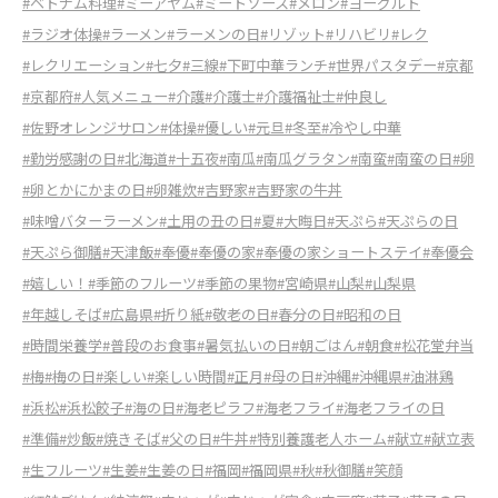
#ベトナム料理
#ミーアヤム
#ミートソース
#メロン
#ヨーグルト
#ラジオ体操
#ラーメン
#ラーメンの日
#リゾット
#リハビリ
#レク
#レクリエーション
#七夕
#三線
#下町中華ランチ
#世界パスタデー
#京都
#京都府
#人気メニュー
#介護
#介護士
#介護福祉士
#仲良し
#佐野オレンジサロン
#体操
#優しい
#元旦
#冬至
#冷やし中華
#勤労感謝の日
#北海道
#十五夜
#南瓜
#南瓜グラタン
#南蛮
#南蛮の日
#卵
#卵とかにかまの日
#卵雑炊
#吉野家
#吉野家の牛丼
#味噌バターラーメン
#土用の丑の日
#夏
#大晦日
#天ぷら
#天ぷらの日
#天ぷら御膳
#天津飯
#奉優
#奉優の家
#奉優の家ショートステイ
#奉優会
#嬉しい！
#季節のフルーツ
#季節の果物
#宮崎県
#山梨
#山梨県
#年越しそば
#広島県
#折り紙
#敬老の日
#春分の日
#昭和の日
#時間栄養学
#普段のお食事
#暑気払いの日
#朝ごはん
#朝食
#松花堂弁当
#梅
#梅の日
#楽しい
#楽しい時間
#正月
#母の日
#沖縄
#沖縄県
#油淋鶏
#浜松
#浜松餃子
#海の日
#海老ピラフ
#海老フライ
#海老フライの日
#準備
#炒飯
#焼きそば
#父の日
#牛丼
#特別養護老人ホーム
#献立
#献立表
#生フルーツ
#生姜
#生姜の日
#福岡
#福岡県
#秋
#秋御膳
#笑顔