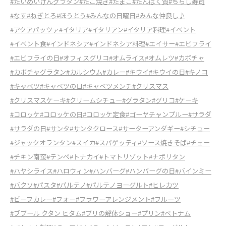
#たいめいけんグラタン
#たこ焼き
#たまご
#たんぱく質
#ちらし寿司
#なす
#ねぎとろ
#ほうとう
#みんなの日曜日
#みんな仲良し♪
#アクアパッツァ
#イタリア
#イタリアン
#イタリア料理
#イベント
#イベント食
#インドネシア
#インドネシア料理
#エイサー
#エビフライ
#エビフライの日
#オフィスグリコ
#オムライス
#オムレツ
#カボチャ
#カボチャグラタン
#カルシウム
#カレー
#キウイ
#キウイの日
#キノコ
#キャベツ
#キャベツの日
#キャベツメンチ
#クリスマス
#クリスマスケーキ
#クリームシチュー
#グラタン
#グリコ
#ケーキ
#コロッケ
#コロッケの日
#コロッケ定食
#ゴーヤチャンプルー
#サラダ
#サラダの日
#サンタ
#サンタクロース
#サーターアンダギー
#シチュー
#ジャックオランタン
#スイカ
#スパゲッティ
#ソース焼きそば
#チェー
#チキン南蛮
#テンペ
#トナカイ
#トマトリゾット
#ナポリタン
#ハヤシライス
#ハロウィン
#ハンバーグ
#ハンバーグの日
#バインミー
#バクソ
#パスタ
#パルテノ
#パルテノヨーグルト
#ヒレカツ
#ビーフカレー
#フォー
#フラワーアレンジメント
#フルーツ
#ブブール クタン ヒタム
#ブリの解体ショー
#プリン
#ベトナム