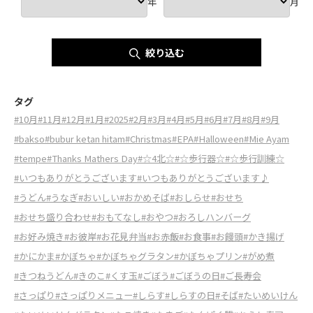
年
月
絞り込む
タグ
#10月
#11月
#12月
#1月
#2025
#2月
#3月
#4月
#5月
#6月
#7月
#8月
#9月
#bakso
#bubur ketan hitam
#Christmas
#EPA
#Halloween
#Mie Ayam
#tempe
#Thanks Mathers Day
#☆4北☆
#☆歩行器☆
#☆歩行訓練☆
#いつもありがとうございます
#いつもありがとうございます♪
#うどん
#うなぎ
#おいしい
#おかめそば
#おしらせ
#おせち
#おせち盛り合わせ
#おもてなし
#おやつ
#おろしハンバーグ
#お好み焼き
#お彼岸
#お花見弁当
#お赤飯
#お食事
#お饅頭
#かき揚げ
#かにかま
#かぼちゃ
#かぼちゃグラタン
#かぼちゃプリン
#がめ煮
#きつねうどん
#きのこ
#くす玉
#ごぼう
#ごぼうの日
#ご長寿会
#さっぱり
#さっぱりメニュー
#しらす
#しらすの日
#そば
#たいめいけん