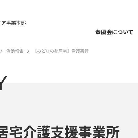
ケア事業本部
奉優会について
活動報告
【みどりの苑居宅】看護実習
Y
居宅介護支援事業所