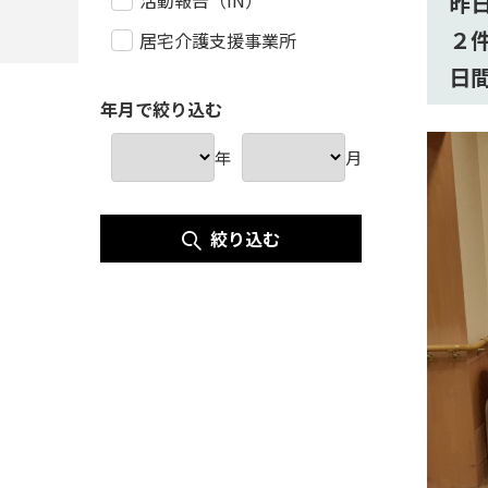
活動報告（IN）
昨
２
居宅介護支援事業所
日
年月で絞り込む
年
月
絞り込む