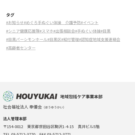
タグ
#お知らせ
#めぐろ手ぬぐい体操 介護予防
#イベント
#シニア健康応援隊
#スマホ
#出張相談会
#手ぬぐい体操
#目黒
#目黒パーシモンホール
#目黒区
#給付管理
#認知症地域支援連絡会
#高齢者センター
地域包括ケア事業本部
社会福祉法人 奉優会
（ほうゆうかい）
法人管理本部
〒154-0012 東京都世田谷区駒沢1-4-15 真井ビル5階
TEL 03-5712-3770 FAX 03-5712-3771