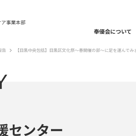
ケア事業本部
奉優会について
報告
【目黒中央包括】目黒区文化祭～春開催の部～に足を運んでみ
Y
援センター