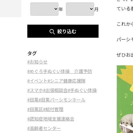
ている
年
月
これか
絞り込む
パーシ
タグ
ぜひお
#お知らせ
#めぐろ手ぬぐい体操 介護予防
#イベント
#シニア健康応援隊
#スマホ
#出張相談会
#手ぬぐい体操
#目黒
#目黒パーシモンホール
#目黒区
#給付管理
#認知症地域支援連絡会
#高齢者センター