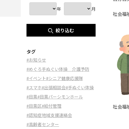
年
月
社会福
絞り込む
タグ
#お知らせ
#めぐろ手ぬぐい体操 介護予防
#イベント
#シニア健康応援隊
#スマホ
#出張相談会
#手ぬぐい体操
#目黒
#目黒パーシモンホール
#目黒区
#給付管理
社会福
#認知症地域支援連絡会
#高齢者センター