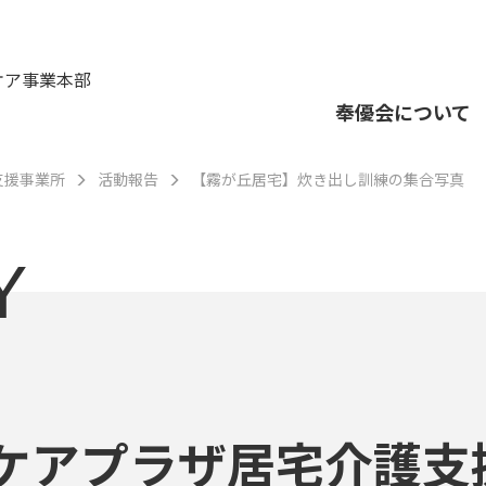
ケア事業本部
奉優会について
支援事業所
活動報告
【霧が丘居宅】炊き出し訓練の集合写真
Y
ケアプラザ居宅介護支