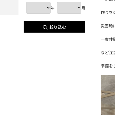
年
月
作りを
災害時
絞り込む
一度体
など注
準備を