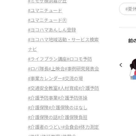
#ミモザ横浜霧が丘
#夏
#ユマニチュード
#ユマニチュードⓇ
#ヨコハマあんしん登録
#ヨコハマ地域活動・サービス検索
前
ナビ
#ライフプラン講座
#ロコモ予防
#ロバ隊長
#上映会
#事例研究発表会
#事業カレンダー
#交流の場
#交通安全教室
#人材育成
#介護予防
#介護予防事業
#介護予防体操
#介護保険
#介護保険のはなし
#介護保険の話
#介護保険負担
#介護者のつどい
#会食会
#体力測定