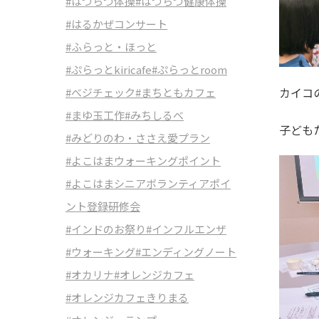
#はつらつ体操
#はつらつ健康体操
#はるかぜコンサート
#ふらっと・ほっと
#ぷらっとkiricafe
#ぷらっとroom
カイコ
#べジチェック
#まちともカフェ
#まゆ玉工作
#みちしるべ
子ども
#みどりのわ・ささえ愛プラン
#よこはまウォーキングポイント
#よこはまシニアボランティアポイ
ント登録研修会
#インドのお祭り
#インフルエンザ
#ウォーキング
#エンディングノート
#オカリナ
#オレンジカフェ
#オレンジカフェきりまる