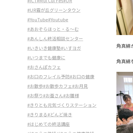
#ICT
#Mul Cul Fes
#UR
#UR霧が丘グリーンタウン
#YouTube
#Youtube
#あおぞらほっと・る～む
#あんしん終活相談センター
角真綿
#いきいき健康塾
#いすヨガ
#いつまでも健康に
角真綿
#おさんぽカフェ
#お口のフレイル予防
#お口の健康
#お散歩
#お散歩カフェ
#お月見
#お祭り
#お蚕さん
#お雛様
#きりとも元気づくりステーション
#きりまる
#どんど焼き
#はじめての終活講座