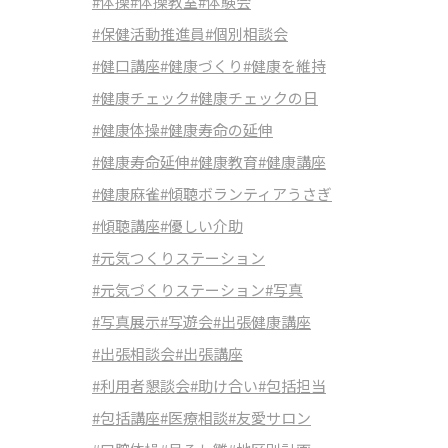
#体操
#体操教室
#体験会
#保健活動推進員
#個別相談会
#健口講座
#健康づくり
#健康を維持
#健康チェック
#健康チェックの日
#健康体操
#健康寿命の延伸
#健康寿命延伸
#健康教育
#健康講座
#健康麻雀
#傾聴ボランティアうさぎ
#傾聴講座
#優しい介助
#元気つくりステーション
#元気づくりステーション
#写真
#写真展示
#写遊会
#出張健康講座
#出張相談会
#出張講座
#利用者懇談会
#助け合い
#包括担当
#包括講座
#医療相談
#友愛サロン