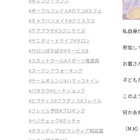
#オレンジ・ランプ
#オーラルフレイル
#カイコ
#カフェ
#キャラバンメイト
#クリスマス
私自身
#ケアプラザ
#コグニサイズ
#サニタリードライブ
#サロン
参加し
#サロンぽかぽか
#サービスB
#スカットボール
#スポーツ推進員
お蚕さ
#ズーラシアウォーキング
子ども
#チームオレンジ
#ハマッコトイレ
#パタカラ
#ヒートショック
このよ
#ピラティス
#フラダンス
#フレイル
#フレイル予防
#プロギング
何かあ
#ベジチェック
#ボッチャ
（M.K
#ボランティア
#ボランティア相談室