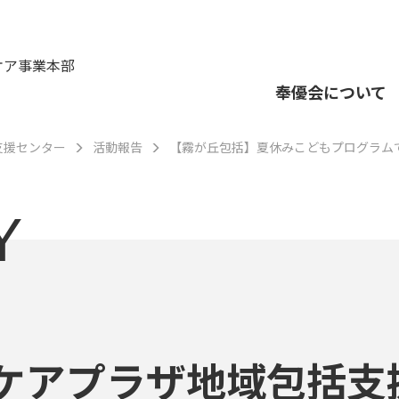
ケア事業本部
奉優会について
支援センター
活動報告
【霧が丘包括】夏休みこどもプログラム
Y
ケアプラザ地域包括支