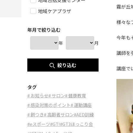
地域包括支援センター
霧が丘
地域ケアプラザ
様々な
年月で絞り込む
今年も
年
月
講師を
絞り込む
講座で
タグ
# お知らせ
# サロン
# 健康教育
# 感染対策のポイント
# 運動講座
# 餅つき
# 高齢者サロン
#AED訓練
#eスポーツ
#GT!
#GT3ほっこり会