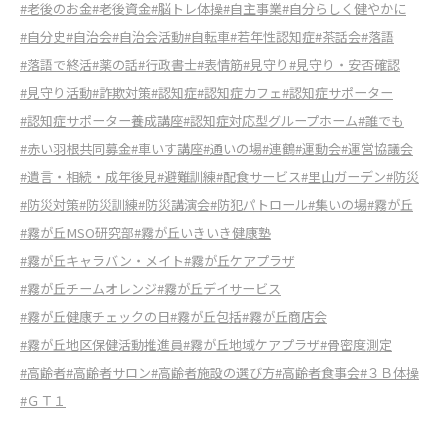
#老後のお金
#老後資金
#脳トレ体操
#自主事業
#自分らしく健やかに
#自分史
#自治会
#自治会活動
#自転車
#若年性認知症
#茶話会
#落語
#落語で終活
#薬の話
#行政書士
#表情筋
#見守り
#見守り・安否確認
#見守り活動
#詐欺対策
#認知症
#認知症カフェ
#認知症サポーター
#認知症サポーター養成講座
#認知症対応型グループホーム
#誰でも
#赤い羽根共同募金
#車いす講座
#通いの場
#連鶴
#運動会
#運営協議会
#遺言・相続・成年後見
#避難訓練
#配食サービス
#里山ガーデン
#防災
#防災対策
#防災訓練
#防災講演会
#防犯パトロール
#集いの場
#霧が丘
#霧が丘MSO研究部
#霧が丘いきいき健康塾
#霧が丘キャラバン・メイト
#霧が丘ケアプラザ
#霧が丘チームオレンジ
#霧が丘デイサービス
#霧が丘健康チェックの日
#霧が丘包括
#霧が丘商店会
#霧が丘地区保健活動推進員
#霧が丘地域ケアプラザ
#骨密度測定
#高齢者
#高齢者サロン
#高齢者施設の選び方
#高齢者食事会
#３Ｂ体操
#ＧＴ１