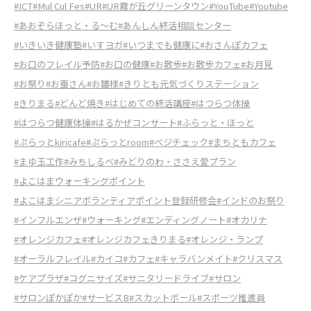
#ICT
#Mul Cul Fes
#UR
#UR霧が丘グリーンタウン
#YouTube
#Youtube
#あおぞらほっと・る～む
#あんしん終活相談センター
#いきいき健康塾
#いすヨガ
#いつまでも健康に
#おさんぽカフェ
#お口のフレイル予防
#お口の健康
#お散歩
#お散歩カフェ
#お月見
#お祭り
#お蚕さん
#お雛様
#きりとも元気づくりステーション
#きりまる
#どんど焼き
#はじめての終活講座
#はつらつ体操
#はつらつ健康体操
#はるかぜコンサート
#ふらっと・ほっと
#ぷらっとkiricafe
#ぷらっとroom
#べジチェック
#まちともカフェ
#まゆ玉工作
#みちしるべ
#みどりのわ・ささえ愛プラン
#よこはまウォーキングポイント
#よこはまシニアボランティアポイント登録研修会
#インドのお祭り
#インフルエンザ
#ウォーキング
#エンディングノート
#オカリナ
#オレンジカフェ
#オレンジカフェきりまる
#オレンジ・ランプ
#オーラルフレイル
#カイコ
#カフェ
#キャラバンメイト
#クリスマス
#ケアプラザ
#コグニサイズ
#サニタリードライブ
#サロン
#サロンぽかぽか
#サービスB
#スカットボール
#スポーツ推進員