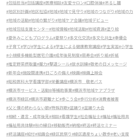
#包括担当
#包括講座
#医療相談
#友愛サロン
#口腔体操
#吊るし雛
#地区別計画
#地区社協
#地域
#地域で見守り
#地域のつながり
#地域の力
#地域の活動
#地域の繋がり
#地域ケア会議
#地域デビュー
#地域包括支援センター
#地域情報
#地域活動
#地域資源
#塗り絵
#夏休みこどもプログラム
#夏祭り
#多文化交流
#多文化共生
#奉優会
#子育て
#学び
#学生による
#学生による健康教育講座
#学生実習
#小学生
#小規模多機能型居宅介護
#成年後見制度
#扇寿会
#折り紙
#折紙
#推定野菜摂取量
#握力
#撃退シール
#放水訓練
#敬老の日メッセージ
#新年会
#施設間連携
#日ごろの備え
#映画
#映画上映会
#昭和医科大学看護学部
#栄養講座
#横浜市 敬老パス
#横浜市サービス・活動B等補助事業
#横浜市地域ケアプラザ
#横浜市緑区
#横浜市避難ナビ
#歩こう会
#歩行分析
#消費者被害
#父と僕の終わらない歌
#特殊詐欺
#盆踊り
#盆踊り大会
#相続・遺言・成年後見
#相談
#看護学生
#社会福祉士
#福祉
#福祉用具
#福祉用具体験
#秋の縁日
#移動販売
#納棺
#終活
#終活セミナー
#終活講座
#給付
#絵画会
#緑区民祭り
#緑区遺産ちょい散歩
#老い支度