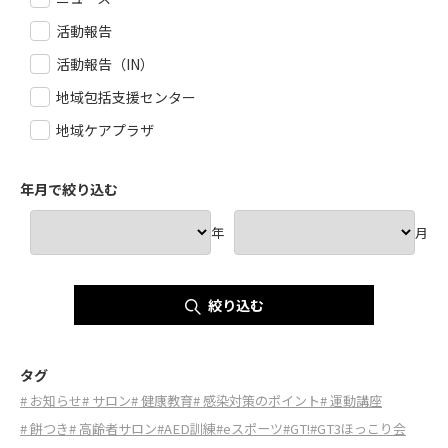
活動報告
活動報告（IN）
地域包括支援センター
地域ケアプラザ
年月で絞り込む
年
月
絞り込む
タグ
# お知らせ
# サロン
# 健康教育
# 感染対策のポイント
# 運動講座
# 餅つき
# 高齢者サロン
#AED訓練
#eスポーツ
#GT!
#GT3ほっこり会