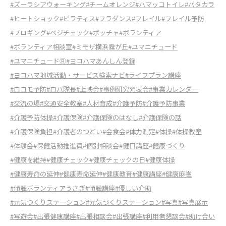
#ズーラシアウォーキング
#チームオレンジ
#ハマッコトイレ
#パタカラ
#ヒートショック
#ピラティス
#フラダンス
#フレイル
#フレイル予防
#プロギング
#ベジチェック
#ボッチャ
#ボランティア
#ボランティア相談室
#ミモザ横浜霧が丘
#ユマニチュード
#ユマニチュードⓇ
#ヨコハマあんしん登録
#ヨコハマ地域活動・サービス検索ナビ
#ライフプラン講座
#ロコモ予防
#ロバ隊長
#上映会
#事例研究発表会
#事業カレンダー
#交流の場
#交通安全教室
#人材育成
#介護予防
#介護予防事業
#介護予防体操
#介護保険
#介護保険のはなし
#介護保険の話
#介護保険負担
#介護者のつどい
#会食会
#体力測定
#体操
#体操教室
#体験会
#保健活動推進員
#個別相談会
#健口講座
#健康づくり
#健康を維持
#健康チェック
#健康チェックの日
#健康体操
#健康寿命の延伸
#健康寿命延伸
#健康教育
#健康講座
#健康麻雀
#傾聴ボランティアうさぎ
#傾聴講座
#優しい介助
#元気つくりステーション
#元気づくりステーション
#写真
#写真展示
#写遊会
#出張健康講座
#出張相談会
#出張講座
#利用者懇談会
#助け合い