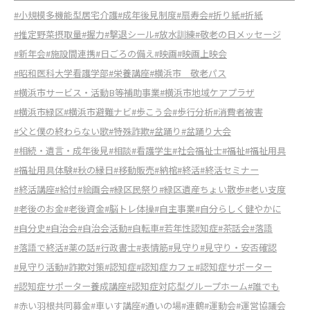
#小規模多機能型居宅介護
#成年後見制度
#扇寿会
#折り紙
#折紙
#推定野菜摂取量
#握力
#撃退シール
#放水訓練
#敬老の日メッセージ
#新年会
#施設間連携
#日ごろの備え
#映画
#映画上映会
#昭和医科大学看護学部
#栄養講座
#横浜市 敬老パス
#横浜市サービス・活動B等補助事業
#横浜市地域ケアプラザ
#横浜市緑区
#横浜市避難ナビ
#歩こう会
#歩行分析
#消費者被害
#父と僕の終わらない歌
#特殊詐欺
#盆踊り
#盆踊り大会
#相続・遺言・成年後見
#相談
#看護学生
#社会福祉士
#福祉
#福祉用具
#福祉用具体験
#秋の縁日
#移動販売
#納棺
#終活
#終活セミナー
#終活講座
#給付
#絵画会
#緑区民祭り
#緑区遺産ちょい散歩
#老い支度
#老後のお金
#老後資金
#脳トレ体操
#自主事業
#自分らしく健やかに
#自分史
#自治会
#自治会活動
#自転車
#若年性認知症
#茶話会
#落語
#落語で終活
#薬の話
#行政書士
#表情筋
#見守り
#見守り・安否確認
#見守り活動
#詐欺対策
#認知症
#認知症カフェ
#認知症サポーター
#認知症サポーター養成講座
#認知症対応型グループホーム
#誰でも
#赤い羽根共同募金
#車いす講座
#通いの場
#連鶴
#運動会
#運営協議会