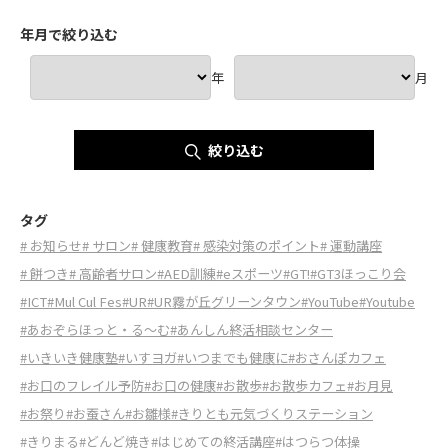
年月で絞り込む
年
月
絞り込む
タグ
# お知らせ
# サロン
# 健康教育
# 感染対策のポイント
# 運動講座
# 餅つき
# 高齢者サロン
#AED訓練
#eスポーツ
#GT!
#GT3ほっこり会
#ICT
#Mul Cul Fes
#UR
#UR霧が丘グリーンタウン
#YouTube
#Youtube
#あおぞらほっと・る～む
#あんしん終活相談センター
#いきいき健康塾
#いすヨガ
#いつまでも健康に
#おさんぽカフェ
#お口のフレイル予防
#お口の健康
#お散歩
#お散歩カフェ
#お月見
#お祭り
#お蚕さん
#お雛様
#きりとも元気づくりステーション
#きりまる
#どんど焼き
#はじめての終活講座
#はつらつ体操