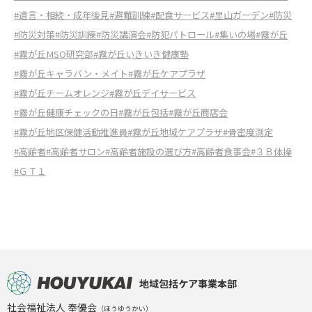
#遺言・相続・成年後見
#避難訓練
#配食サービス
#里山ガーデン
#防災
#防災対策
#防災訓練
#防災講演会
#防犯パトロール
#集いの場
#霧が丘
#霧が丘MSO研究部
#霧が丘いきいき健康塾
#霧が丘キャラバン・メイト
#霧が丘ケアプラザ
#霧が丘チームオレンジ
#霧が丘デイサービス
#霧が丘健康チェックの日
#霧が丘包括
#霧が丘商店会
#霧が丘地区保健活動推進員
#霧が丘地域ケアプラザ
#骨密度測定
#高齢者
#高齢者サロン
#高齢者施設の選び方
#高齢者食事会
#３Ｂ体操
#ＧＴ１
地域包括ケア事業本部
社会福祉法人 奉優会
（ほうゆうかい）