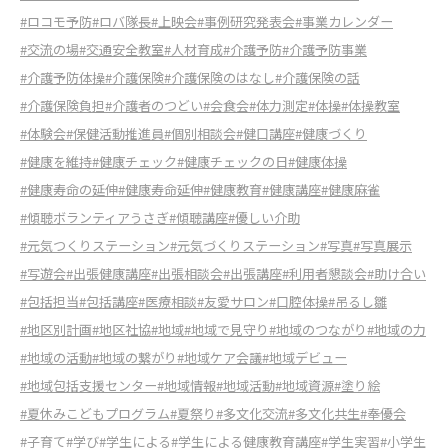
#ロコモ予防
#ロバ隊長
#上映会
#事例研究発表会
#事業カレンダー
#交流の場
#交通安全教室
#人材育成
#介護予防
#介護予防事業
#介護予防体操
#介護保険
#介護保険のはなし
#介護保険の話
#介護保険負担
#介護者のつどい
#会食会
#体力測定
#体操
#体操教室
#体験会
#保健活動推進員
#個別相談会
#健口講座
#健康づくり
#健康を維持
#健康チェック
#健康チェックの日
#健康体操
#健康寿命の延伸
#健康寿命延伸
#健康教育
#健康講座
#健康麻雀
#傾聴ボランティアうさぎ
#傾聴講座
#優しい介助
#元気つくりステーション
#元気づくりステーション
#写真
#写真展示
#写遊会
#出張健康講座
#出張相談会
#出張講座
#利用者懇談会
#助け合い
#包括担当
#包括講座
#医療相談
#友愛サロン
#口腔体操
#吊るし雛
#地区別計画
#地区社協
#地域
#地域で見守り
#地域のつながり
#地域の力
#地域の活動
#地域の繋がり
#地域ケア会議
#地域デビュー
#地域包括支援センター
#地域情報
#地域活動
#地域資源
#塗り絵
#夏休みこどもプログラム
#夏祭り
#多文化交流
#多文化共生
#奉優会
#子育て
#学び
#学生による
#学生による健康教育講座
#学生実習
#小学生