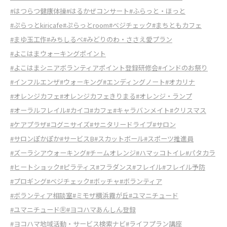
#はつらつ健康体操
#はるかぜコンサート
#ふらっと・ほっと
#ぷらっとkiricafe
#ぷらっとroom
#べジチェック
#まちともカフェ
#まゆ玉工作
#みちしるべ
#みどりのわ・ささえ愛プラン
#よこはまウォーキングポイント
#よこはまシニアボランティアポイント登録研修会
#インドのお祭り
#インフルエンザ
#ウォーキング
#エンディングノート
#オカリナ
#オレンジカフェ
#オレンジカフェきりまる
#オレンジ・ランプ
#オーラルフレイル
#カイコ
#カフェ
#キャラバンメイト
#クリスマス
#ケアプラザ
#コグニサイズ
#サニタリードライブ
#サロン
#サロンぽかぽか
#サービスB
#スカットボール
#スポーツ推進員
#ズーラシアウォーキング
#チームオレンジ
#ハマッコトイレ
#パタカラ
#ヒートショック
#ピラティス
#フラダンス
#フレイル
#フレイル予防
#プロギング
#ベジチェック
#ボッチャ
#ボランティア
#ボランティア相談室
#ミモザ横浜霧が丘
#ユマニチュード
#ユマニチュードⓇ
#ヨコハマあんしん登録
#ヨコハマ地域活動・サービス検索ナビ
#ライフプラン講座