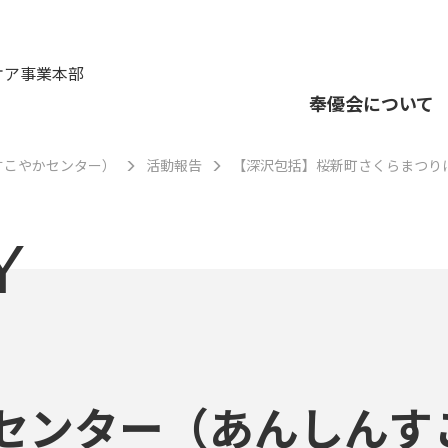
ケア事業本部
奉優会について
すこやかセンター）
活動報告
【深沢包括】桜新町さくらまつり
Y
センター（あんしんす