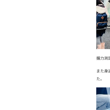
握力測
また身
た。