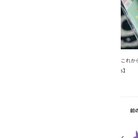
これか
s】
前