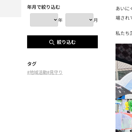
年月で絞り込む
あいに
場され
年
月
私たち
絞り込む
タグ
#地域活動
#見守り