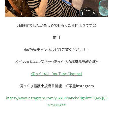
5日限定でしたが楽しめてもらったら何よりです😍
前川
YouTube
チャンネルぜひご覧ください！！
メインch YukkuriTube～優っくり小規模多機能介護～
優っくり村 YouTube Channel
優っくり看護小規模多機能三軒茶屋Instagram
https://www.instagram.com/yukkurisancha?igsh=YTQwZjQ0
NmI0OA==