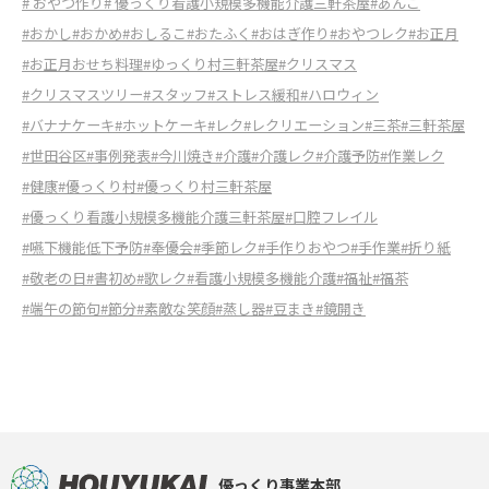
# おやつ作り
# 優っくり看護小規模多機能介護三軒茶屋
#あんこ
#おかし
#おかめ
#おしるこ
#おたふく
#おはぎ作り
#おやつレク
#お正月
#お正月おせち料理
#ゆっくり村三軒茶屋
#クリスマス
#クリスマスツリー
#スタッフ
#ストレス緩和
#ハロウィン
#バナナケーキ
#ホットケーキ
#レク
#レクリエーション
#三茶
#三軒茶屋
#世田谷区
#事例発表
#今川焼き
#介護
#介護レク
#介護予防
#作業レク
#健康
#優っくり村
#優っくり村三軒茶屋
#優っくり看護小規模多機能介護三軒茶屋
#口腔フレイル
#嚥下機能低下予防
#奉優会
#季節レク
#手作りおやつ
#手作業
#折り紙
#敬老の日
#書初め
#歌レク
#看護小規模多機能介護
#福祉
#福茶
#端午の節句
#節分
#素敵な笑顔
#蒸し器
#豆まき
#鏡開き
優っくり事業本部