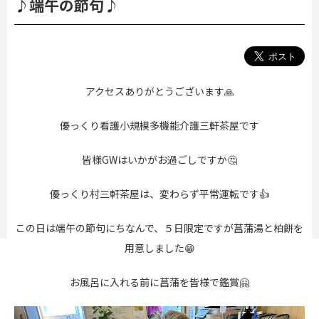
♪端午の節句♪
アクセスありがとうございます🙏
優っくり看護小規模多機能介護三軒茶屋です
皆様GWはいかがお過ごしですか🤔
優っくり村三軒茶屋は、変わらず平常運転です👍
この日は端午の節句にちなんで、５日限定ですが菖蒲湯と柏餅を
用意しました😁
お風呂に入れる前に菖蒲を皆様で鑑賞🤗