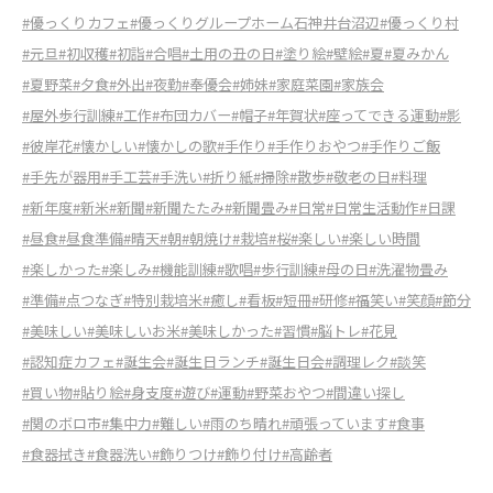
#優っくりカフェ
#優っくりグループホーム石神井台沼辺
#優っくり村
#元旦
#初収穫
#初詣
#合唱
#土用の丑の日
#塗り絵
#壁絵
#夏
#夏みかん
#夏野菜
#夕食
#外出
#夜勤
#奉優会
#姉妹
#家庭菜園
#家族会
#屋外歩行訓練
#工作
#布団カバー
#帽子
#年賀状
#座ってできる運動
#影
#彼岸花
#懐かしい
#懐かしの歌
#手作り
#手作りおやつ
#手作りご飯
#手先が器用
#手工芸
#手洗い
#折り紙
#掃除
#散歩
#敬老の日
#料理
#新年度
#新米
#新聞
#新聞たたみ
#新聞畳み
#日常
#日常生活動作
#日課
#昼食
#昼食準備
#晴天
#朝
#朝焼け
#栽培
#桜
#楽しい
#楽しい時間
#楽しかった
#楽しみ
#機能訓練
#歌唱
#歩行訓練
#母の日
#洗濯物畳み
#準備
#点つなぎ
#特別栽培米
#癒し
#看板
#短冊
#研修
#福笑い
#笑顔
#節分
#美味しい
#美味しいお米
#美味しかった
#習慣
#脳トレ
#花見
#認知症カフェ
#誕生会
#誕生日ランチ
#誕生日会
#調理レク
#談笑
#買い物
#貼り絵
#身支度
#遊び
#運動
#野菜おやつ
#間違い探し
#関のボロ市
#集中力
#難しい
#雨のち晴れ
#頑張っています
#食事
#食器拭き
#食器洗い
#飾りつけ
#飾り付け
#高齢者