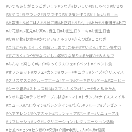
#いつもありがとうございます
#うなぎ
#おいしい
#おしゃべり
#おせち
#おやつ
#おやつレク
#おやつ作り
#お味噌汁作り
#お手伝い
#お手玉
#お散歩
#お昼ごはん
#お昼ご飯
#お正月
#お片付け
#お米
#お米研ぎ
#お花
#お花紙
#お花見
#お茶
#お誕生日
#お誕生日ケーキ
#お誕生日会
#お買い物
#お食事
#かわいい
#きゅうり
#きんつば
#ことわざ
#これからもよろしくお願いします
#ご長寿
#すいとん
#すごい集中力
#すごろく
#つや姫
#なつかしい歌
#ひな祭り
#ぽかぽか
#みんなで
#みんなで楽しく
#ゆず
#ゆっくりカフェ
#イベント
#イベント食
#オフショット
#カフェ
#カメラ
#カレー
#キュウリ
#クイズ
#クリスマス
#クリスマス会
#グループホーム
#ケーキ
#ケーキ作り
#ゲーム
#コーヒー
#シーツ畳み
#ストレス解消
#スマホカメラ
#ゼリー
#タオルたたみ
#タオル畳み
#テレビ
#テーブル拭き
#トマト
#トランプ
#ナイススマイル
#ニュース
#ハロウィン
#バレンタイン
#パズル
#フルーツ
#プレゼント
#ヘアアレンジ
#ヘアカット
#ボランティア
#ボーダー
#リニューアル
#リフレッシュ
#レク
#レクリエーション
#レクリエーション活動
#七並べ
#七夕
#七夕飾り
#交流
#介護
#仲良し2人
#体操
#健康