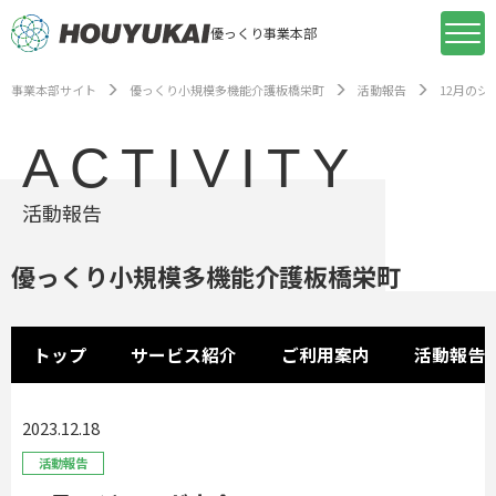
優っくり事業本部
事業本部サイト
優っくり小規模多機能介護板橋栄町
活動報告
12月のジ
ACTIVITY
活動報告
優っくり小規模多機能介護板橋栄町
トップ
サービス紹介
ご利用案内
活動報告
2023.12.18
活動報告