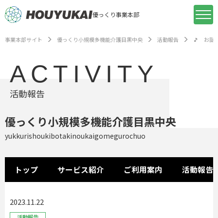
優っくり事業本部
事業本部サイト
優っくり小規模多機能介護目黒中央
活動報告
🎵 お誕
ACTIVITY
活動報告
優っくり小規模多機能介護目黒中央
yukkurishoukibotakinoukaigomegurochuo
トップ
サービス紹介
ご利用案内
活動報告
2023.11.22
活動報告