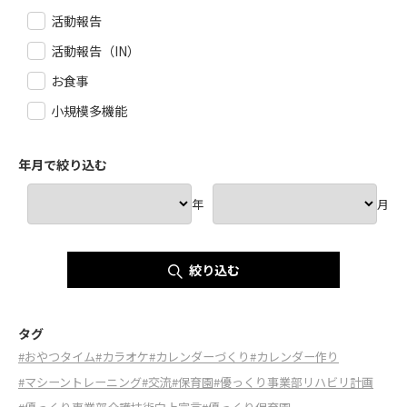
活動報告
活動報告（IN）
お食事
小規模多機能
年月で絞り込む
年
月
絞り込む
タグ
#おやつタイム
#カラオケ
#カレンダーづくり
#カレンダー作り
#マシーントレーニング
#交流
#保育園
#優っくり事業部リハビリ計画