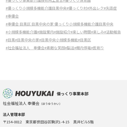
#優っくり事業部介護技術向上宣言
#優っくり保育園
#優っくり小規模多機能介護目黒中央
#優っくり村
#外出レク
#失語症
#奉優会
#奉優会 目黒区 目黒中央の家 優っくり小規模多機能介護目黒中央
#小規模多機能介護
#施設案内
#施設紹介
#楽しい時間
#楽しみ
#活動報告
#目黒
#目黒中央の家
#目黒中央小規模多機能
#目黒区
#社会福祉法人 奉優会
#素敵な笑顔
#脳活
#館内停電
#髭剃り
優っくり事業本部
社会福祉法人 奉優会
（ほうゆうかい）
法人管理本部
〒154-0012 東京都世田谷区駒沢1-4-15 真井ビル5階