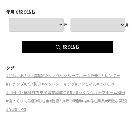
年月で絞り込む
年
月
絞り込む
タグ
#4月
#♯お茶
#♯美容
#ゆっくり村グループホーム鎌田
#カレンダー
#トランプ
#ババ抜き
#ベッドメーキング
#ワンちゃん
#七ならべ
#世田谷区福祉施設支援事業助成金PR
#優っくりグループホーム鎌田
#優っくり村鎌田
#助成金
#就寝前
#暇の時間
#桜
#福祉用具
#素敵な笑顔
#花
#買い物