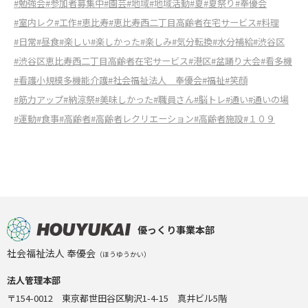
#勉強会
#参加者募集中
#園芸
#地域
#地域活動
#夏
#夏祭り
#奉優会
#室内レク
#工作
#恵比寿
#恵比寿西二丁目高齢者在宅サービス
#料理
#日常
#昼食
#楽しい
#楽しかった
#楽しみ
#気分転換
#水分補給
#渋谷区
#渋谷区恵比寿西二丁目高齢者在宅サービス
#港区
#盆踊り大会
#看多機
#看護小規模多機能介護
#社会福祉法人 奉優会
#福祉
#笑顔
#筋力アップ
#納涼祭
#美味しかった
#職員さん
#脳トレ
#通い
#通いの場
#運動
#食事
#高齢者
#高齢者レクリエーション
#高齢者施設
#１０９
優っくり事業本部
社会福祉法人 奉優会
（ほうゆうかい）
法人管理本部
〒154-0012 東京都世田谷区駒沢1-4-15 真井ビル5階