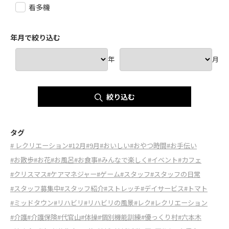
看多機
年月で絞り込む
年
月
絞り込む
タグ
# レクリエーション
#12月
#9月
#おいしい
#おやつ時間
#お手伝い
#お散歩
#お花
#お風呂
#お食事
#みんなで楽しく
#イベント
#カフェ
#クリスマス
#ケアマネジャー
#ゲーム
#スタッフ
#スタッフの日常
#スタッフ募集中
#スタッフ紹介
#ストレッチ
#デイサービス
#トマト
#ミッドタウン
#リハビリ
#リハビリの風景
#レク
#レクリエーション
#介護
#介護保険
#代官山
#体操
#個別機能訓練
#優っくり村
#六本木