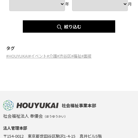
年
月
絞り込む
タグ
#HOUYUKAI
#イベント
#介護
#渋谷区
#福祉
#面接
社会福祉事業本部
社会福祉法人 奉優会
（ほうゆうかい）
法人管理本部
〒154-0012 東京都世田谷区駒沢1-4-15 真井ビル5階