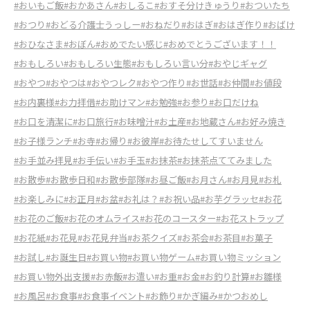
#おいもご飯
#おかあさん
#おしるこ
#おすそ分けきゅうり
#おついたち
#おつり
#おどる介護士うっしー
#おねだり
#おはぎ
#おはぎ作り
#おばけ
#おひなさま
#おぼん
#おめでたい感じ
#おめでとうございます！！
#おもしろい
#おもしろい生態
#おもしろい言い分
#おやじギャグ
#おやつ
#おやつは
#おやつレク
#おやつ作り
#お世話
#お仲間
#お値段
#お内裏様
#お力拝借
#お助けマン
#お勉強
#お参り
#お口だけね
#お口を清潔に
#お口旅行
#お味噌汁
#お土産
#お地蔵さん
#お好み焼き
#お子様ランチ
#お寺
#お帰り
#お彼岸
#お待たせしてすいません
#お手並み拝見
#お手伝い
#お手玉
#お抹茶
#お抹茶点ててみました
#お散歩
#お散歩日和
#お散歩部隊
#お昼ご飯
#お月さん
#お月見
#お札
#お楽しみに
#お正月
#お盆
#お礼は？
#お祝い品
#お芋グラッセ
#お花
#お花のご飯
#お花のオムライス
#お花のコースター
#お花ストラップ
#お花紙
#お花見
#お花見弁当
#お茶クイズ
#お茶会
#お茶目
#お菓子
#お試し
#お誕生日
#お買い物
#お買い物ゲーム
#お買い物ミッション
#お買い物外出支援
#お赤飯
#お遣い
#お重
#お金
#お釣り計算
#お雛様
#お風呂
#お食事
#お食事イベント
#お飾り
#かぎ編み
#かつおめし