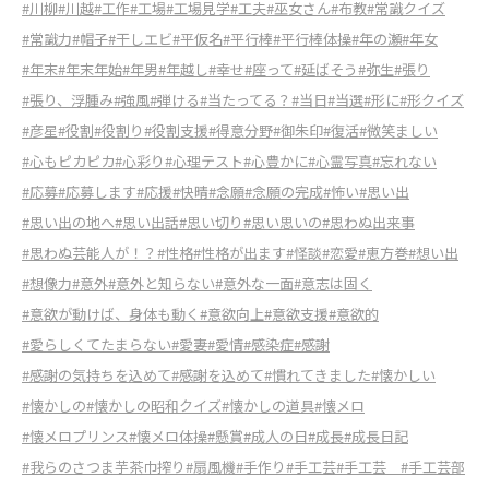
#川柳
#川越
#工作
#工場
#工場見学
#工夫
#巫女さん
#布教
#常識クイズ
#常識力
#帽子
#干しエビ
#平仮名
#平行棒
#平行棒体操
#年の瀬
#年女
#年末
#年末年始
#年男
#年越し
#幸せ
#座って
#延ばそう
#弥生
#張り
#張り、浮腫み
#強風
#弾ける
#当たってる？
#当日
#当選
#形に
#形クイズ
#彦星
#役割
#役割り
#役割支援
#得意分野
#御朱印
#復活
#微笑ましい
#心もピカピカ
#心彩り
#心理テスト
#心豊かに
#心霊写真
#忘れない
#応募
#応募します
#応援
#快晴
#念願
#念願の完成
#怖い
#思い出
#思い出の地へ
#思い出話
#思い切り
#思い思いの
#思わぬ出来事
#思わぬ芸能人が！？
#性格
#性格が出ます
#怪談
#恋愛
#恵方巻
#想い出
#想像力
#意外
#意外と知らない
#意外な一面
#意志は固く
#意欲が動けば、身体も動く
#意欲向上
#意欲支援
#意欲的
#愛らしくてたまらない
#愛妻
#愛情
#感染症
#感謝
#感謝の気持ちを込めて
#感謝を込めて
#慣れてきました
#懐かしい
#懐かしの
#懐かしの昭和クイズ
#懐かしの道具
#懐メロ
#懐メロプリンス
#懐メロ体操
#懸賞
#成人の日
#成長
#成長日記
#我らのさつま芋茶巾搾り
#扇風機
#手作り
#手工芸
#手工芸
#手工芸部