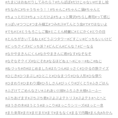
#たまにはおねだりしてみたら？
#たんぽぽ
#だけじゃない
#だまし絵
#ちなみに
#ちゃうちゃう！！
#ちゃんこ
#ちゃんこ鍋
#ちゃんと
#ちょっとだけ
#ちょっとだけよ
#ちょっと贅沢
#ちらし寿司
#って感じ
#っぽい
#つつじ
#つまみ細工
#つみれ汁
#てんとう虫
#で
#ではないよ
#でも
#と
#とうもろこしご飯
#とことん綺麗に
#とにかく
#とりの日
#とんちがきいてるねぇ
#どうぶつタワー
#どすこい
#どっちもいいけど
#どっちクイズ
#どっち派？
#どんどん
#どんな？
#どーなる
#なかやまきんにくん
#なかやまきんに君
#なす
#なぞなぞ
#なぞなぞクイズ
#なにそれ
#なるほどねぇ～
#にゃー
#ねこ
#ねじ
#ねづっち
#の
#はじめました
#はたつん
#はっさく
#ひかるの旅クイズ
#ひじき
#ひつまぶし
#ひとこと
#ひなまつり
#ひな人形
#ひな祭り
#ひまわり
#ひまわり畑
#ひろしさん
#びっくり
#ぴくとり
#ふきごはん
#ふざけてごめんなさい
#ふれあい川柳
#ふろふき大根
#ふーふー
#ぶちあげます
#ぷちぷち君
#ぷよぷよテトリス
#ぷよテト
#へとへと
#ほうきの木
#ほうとう
#ほっこり
#ほっこりシリーズ
#ほっと一息
#また来年
#まだ
#まだまだ
#まで
#まもなく
#まるで内職
#まん丸
#みかん