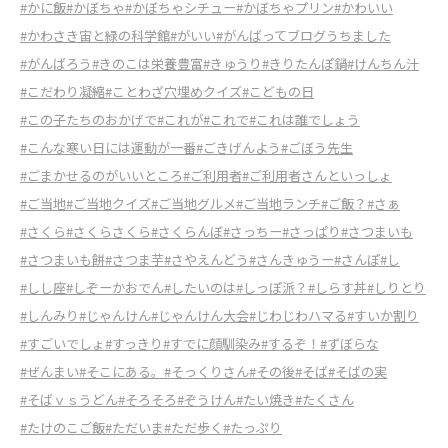
#かに飯
#かぼちゃ
#かぼちゃシチュー
#かぼちゃプリン
#かわいい
#かわさき宙と緑の科学館
#がいい
#がんばってブログうちました
#がんばろう
#きのこは栄養豊富
#きゅうり
#きりたんぽ鍋
#けんちん汁
#こだわり凝縮
#ことわざ穴埋めクイズ
#こどもの日
#この子たちのおかげで
#これが
#これで
#これは誰でしょう
#こんな寒い日には運動が一番
#ごきげんよう
#ごぼう先生
#ごまかせるのがいいところ
#ご利用者
#ご利用者さんといっしょ
#ご当地
#ご当地クイズ
#ご当地グルメ
#ご当地ランチ
#ご飯？
#さぁ
#さくら
#さくらさくら
#さくらんぼ
#さっちー
#さっぱり
#さつまいも
#さつまいも餅
#さつま芋
#さやえんどう
#さんきゅうー
#さんぽ
#し
#しし座
#しぞーかおでん
#したいのは
#しっぽ派？
#しらす丼
#しりとり
#しんみり
#じゃんけん
#じゃんけん大会
#じわじわハマる
#すいか割り
#すごいでしょ
#すっきり
#すでに顔馴染み
#するぞ！
#ずぼらな
#ぜんまい
#そこにある。
#そっくりさん
#その後
#そば
#そばの実
#そばｖｓうどん
#そろそろ
#ぞうけん
#たい焼き
#たくさん
#たけのこご飯
#ただいま
#ただ歩く
#たっぷり