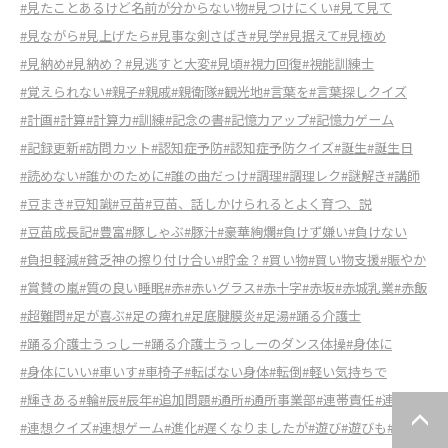
#見たことあるけど名前が分からない物
#見つけにくい
#見て見て
#見ながら
#見上げたら
#見事な剣さばき
#見学
#見据えて
#見極め
#見納め
#見納め？
#見逃すと大変
#見頃
#視力回復
#視能訓練士
#覚えられない
#親子
#親戚
#親衛隊
#観光地
#言葉を
#言葉探しクイズ
#計画
#計算
#計算力
#訓練
#記念の書
#記憶力アップ
#記憶力ゲーム
#記録更新
#訪問カット
#認知症予防
#認知症予防クイズ
#誕生
#誕生日
#読めない
#誰かのために
#誰の曲だっけ
#調理
#調理レク
#謎解き
#講師
#豆まき
#豆知識
#豆苗
#豆苗、話しかけられるとよく育つ、説
#豆苗成長記
#豊富
#豚しゃぶ
#豚汁
#豪華絢爛
#負けず嫌い
#負けない
#負担軽減
#貧乏神の擦り付け合い
#貯金？
#買い物
#買い物支援
#賑やか
#賞賛の嵐
#質の良い睡眠
#赤
#赤いグラス
#赤十字
#赤坂
#赤城乳業
#赤飯
#超難問
#足が喜ぶ
#足の痺れ
#足底腱膜炎
#足湯
#踊る介護士
#踊る介護士うっしー
#踊る介護士うっしーのダンス体操
#身体に
#身体にいい
#車いす
#車椅子
#転ばない身体
#転倒
#軽い気持ちで
#輝きある
#輪
#辰
#辰年
#追加問題
#通所
#通所事業部
#連帯責任
#連想
#連想クイズ
#連想ゲーム
#進化
#遅くなりましたが
#遊び
#遊びも
#運動