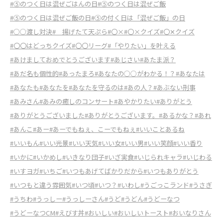
#⑤のつく日は混ぜごはんの日
#⑤のつく日は混ぜご飯
#⑤のつく日は混ぜご飯の日
#⑤の付く日は「混ぜご飯」の日
#○○渡し対決
# 揚げたて天ぷら
#〇×
#〇×クイズ
#〇✕クイズ
#〇〇はどっちクイズ
#〇〇リーグ
#「やりたい」を叶える
#あけましておめでとうございます
#あじさい
#あたま派？
#あだ名も個性的
#あったまろ
#あなたの○○がわかる！？
#あなたは
#あなたも
#あなたを
#あなたを守るのは
#あの人？
#あぶない刑事
#あみさん
#あみの癒しのコンサート
#あやかりたい
#ありがとう
#ありがとうございました
#ありがとうございます。
#あるかな？
#あれ
#あんこ
#あー
#あーでもねぇ、こーでもねぇ
#いいことあるね
#いいもん
#いい光景
#いい天気
#いい女
#いい男
#いい笑顔
#いい香り
#いかに
#いかめし
#いきなり団子
#いざ実食
#いじられキャラ
#いじわる
#いすヨガ
#いちご
#いつもあげてばかりだから
#いつもありがとう
#いつもと違う雰囲気
#いつ頃
#いつ？
#いわし
#うごっこランド
#うさぎ
#うちわ
#うっしー
#うっしーさん
#うど
#うどん
#うどーなつ
#うどーなつCM
#えびす丼
#おいしい
#おいしいトースト
#おいなりさん