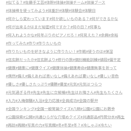
#似てる？
#佐藤手工芸
#体幹
#体操
#体操チーム
#体操ブース
#体操棒を使ってみよう
#体重計
#体験
#体験会
#体験日
#何かしら変わっています
#何か欲しいものある？
#何ができるかな
#何が出来るかはまだ秘密
#何ですか？
#何の日？
#何事も
#何入れようかな
#何年ぶりのピアノだろ！
#何見えた？
#余興
#余裕
#作ってみた
#作り
#作りたいもの
#作りたいものを好きなように作りたい！
#作戦
#使うのは
#保湿
#信玄餅だったか
#信玄餅より
#修行の旅
#個別機能訓練
#値段
#偏平足
#健康
#健康に
#健康クイズ
#健康体操
#健康寿命
#健康無事を祈って
#偶然
#備え
#備えあれば患いなし
#備えあれば憂いなし
#優しい音色
#優しさ
#優しさたっぷり
#優勝
#優里
#元気
#元気はつらつ
#元気過ぎる件
#先生
#先生に立候補
#先生はお隣さん
#先生もたくさん
#入力
#入梅御膳
#入浴
#全力応援
#全員成功
#全国の駅弁
#全国ランキング
#全国一般常識クイズ
#八朔
#公園
#公園にお散歩
#公園探索
#公開
#共通ひらがな穴埋めクイズ
#共通部品
#円筒分水
#再生
#再訪
#再開
#写真の力
#写真館
#冬
#冬至
#冬？
#冷しゃぶ
#冷たい