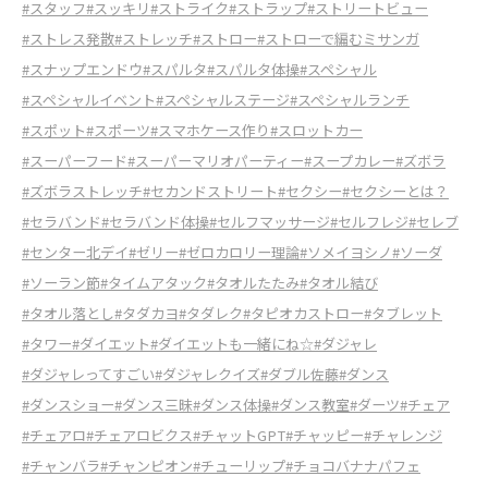
#スタッフ
#スッキリ
#ストライク
#ストラップ
#ストリートビュー
#ストレス発散
#ストレッチ
#ストロー
#ストローで編むミサンガ
#スナップエンドウ
#スパルタ
#スパルタ体操
#スペシャル
#スペシャルイベント
#スペシャルステージ
#スペシャルランチ
#スポット
#スポーツ
#スマホケース作り
#スロットカー
#スーパーフード
#スーパーマリオパーティー
#スープカレー
#ズボラ
#ズボラストレッチ
#セカンドストリート
#セクシー
#セクシーとは？
#セラバンド
#セラバンド体操
#セルフマッサージ
#セルフレジ
#セレブ
#センター北デイ
#ゼリー
#ゼロカロリー理論
#ソメイヨシノ
#ソーダ
#ソーラン節
#タイムアタック
#タオルたたみ
#タオル結び
#タオル落とし
#タダカヨ
#タダレク
#タピオカストロー
#タブレット
#タワー
#ダイエット
#ダイエットも一緒にね☆
#ダジャレ
#ダジャレってすごい
#ダジャレクイズ
#ダブル佐藤
#ダンス
#ダンスショー
#ダンス三昧
#ダンス体操
#ダンス教室
#ダーツ
#チェア
#チェアロ
#チェアロビクス
#チャットGPT
#チャッピー
#チャレンジ
#チャンバラ
#チャンピオン
#チューリップ
#チョコバナナパフェ