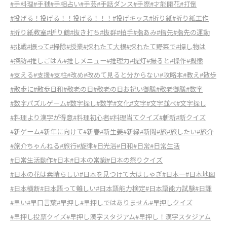
#手料理
#手毬
#手相占い
#手芸
#手話ダンス
#手際
#才能開花
#打倒
#投げる！投げる！！投げる！！！
#投げキッス
#折り紙
#折り紙工作
#折り紙教室
#折り鶴
#抜き打ち
#抜群
#拍手
#指あみ
#指先
#指先の運動
#挑戦
#振って
#掃除
#授業
#採れたて大根
#採れたて野菜で
#探し物は
#探訪
#推しごはん
#推しメニュー
#推理力
#提灯
#撮ると
#操作
#擬態
#支える
#支援
#支柱
#改め
#改めて見ると分からない
#攻略本
#教え
#散歩
#散歩に
#散歩日和
#敬老の日
#敬老の日お祝い御膳
#敬老御膳
#数字
#数字パズルゲーム
#数字探し
#数学
#文化
#文字
#文字並べ
#文字探し
#料理より漢字が得意
#料理初心者
#料理当てクイズ
#斬新
#新クイズ
#新ゲーム
#新年に向けて
#新春
#新生姜
#新緑
#新聞
#旅
#旅したい
#旅介
#旅介ちゃんねる
#旅行
#旋律
#日光浴
#日和
#日常
#日常生活
#日常生活動作
#日本
#日本の常識
#日本の祭りクイズ
#日本の花は素晴らしい
#日本を見つけて大はしゃぎ
#日本一
#日本地図
#日本横断
#日本語って難しい
#日本語能力検定
#日本語能力試験
#日課
#早い
#早口言葉
#早押し
#早押しではありません
#早押しクイズ
#早押し投票クイズ
#早押し漢字スタジアム
#早押し！漢字スタジアム