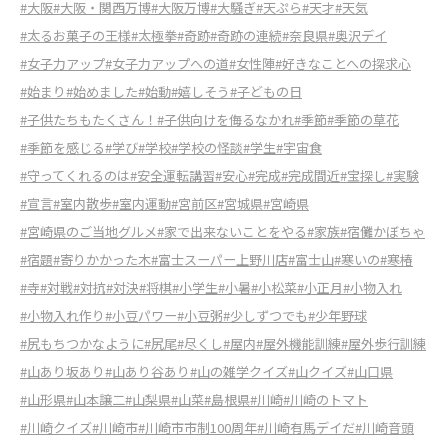
#大阪
#大阪・関西万博
#大阪万博
#大騒ぎ
#天ぷら
#天才
#天気
#太るお菓子の王様
#太極拳
#奇跡
#奇跡の連続
#奈良県
#奥沢デイ
#女子力アップ
#女子力アップへの道
#女性陣
#好きなことへの探求心
#始まり
#始めました
#始動
#嬉しそう
#子どもの日
#子供たちもたくさん！
#子供向けを侮るなかれ
#季節
#季節の草花
#季節を感じる
#学び
#学校
#学校の怪談
#学生
#宇宙食
#守ってくれるのは
#安全運転講習
#安心
#完成
#完成間近
#宝探し
#実験
#宣言
#室内散歩
#室内運動
#宮前区
#宮城県
#宮崎県
#宮崎県のご当地グルメ
#家で出来ないことをやる
#家族
#宿儺かぼちゃ
#宿題
#寄りかかった木
#富士スーパー上野川店
#富士山
#寒いの
#寒椿
#寺
#対戦
#対抗
#対決
#将棋
#小学生
#小暑
#小松菜
#小正月
#小物入れ
#小物入れ作り
#小豆パワー
#小豆粥
#少しずつでも
#少年野球
#尻もちつかなように
#尻尾
#尽くし
#屋内
#屋外機能訓練
#屋外歩行訓練
#山あり坂あり
#山あり谷あり
#山の雑学クイズ
#山クイズ
#山口県
#山形県
#山本譲二
#山梨県
#山菜
#島根県
#川崎
#川崎のトマト
#川崎クイズ
#川崎市
#川崎市市制100周年
#川崎有馬デイだ
#川崎音頭