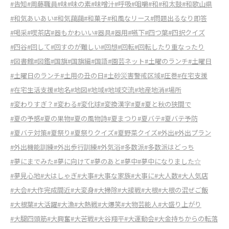
#告知
#周藤職員
#味
#味の素
#味噌汁
#呼吸
#咀嚼
#和
#和太鼓
#和歌山県
#和気あいあい
#和気藹藹
#和菓子
#和風なリース
#問題出るなり即答
#喝采
#喫茶店
#器もかわいい
#器具
#器用
#嚥下
#四つ葉
#四択クイズ
#四谷
#回して
#回すのが難しい
#回想
#回転
#回転したり重なったり
#図書館
#図鑑
#国旗
#国旗編
#国語
#園芸ネット
#土曜のランチ
#土曜日
#土曜日のランチ
#土用の丑の日
#土砂災害警戒区域
#圧巻
#在宅支援
#在宅生活支援
#地名
#地図
#地域
#地域交流
#地産地消
#場所
#変わりすぎ？
#変わる
#変化球
#変換漢字
#夏
#夏と秋の狭間で
#夏の予感
#夏の果物
#夏の風物詩
#夏まつり
#夏バテ
#夏バテ予防
#夏バテ対策
#夏祭り
#夏祭りクイズ
#夏野菜クイズ
#外出
#外出プラン
#外出機能訓練
#外出歩行訓練
#外気浴
#多数派
#多数派はどっち
#夢にまでみた
#夢に向けて
#夢のあと
#夢中
#夢中になりました☆
#夢見心地
#大はしゃぎ
#大事
#大事な家族
#大事に
#大人数
#大人気店
#大会
#大作完成間近
#大変身
#大掃除
#大接戦
#大根
#大根の混ぜご飯
#大根葉
#大活躍
#大漁
#大熱戦
#大爆笑
#大物芸能人
#大盛り上がり
#大腿四頭筋
#大興奮
#大苦戦
#大谷翔平
#大運動会
#大金持ちからの転落