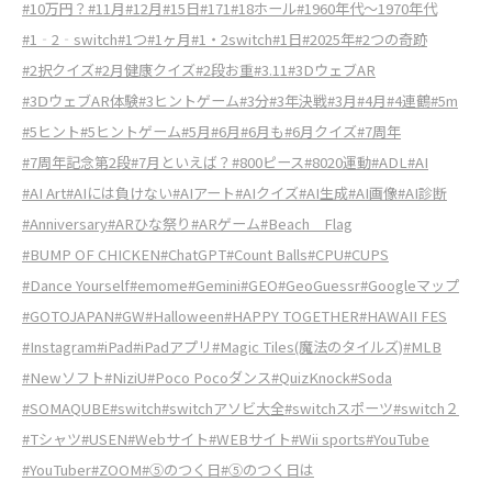
#10万円？
#11月
#12月
#15日
#171
#18ホール
#1960年代～1970年代
#1‐2‐switch
#1つ
#1ヶ月
#1・2switch
#1日
#2025年
#2つの奇跡
#2択クイズ
#2月健康クイズ
#2段お重
#3.11
#3DウェブAR
#3ⅮウェブAR体験
#3ヒントゲーム
#3分
#3年決戦
#3月
#4月
#4連鶴
#5m
#5ヒント
#5ヒントゲーム
#5月
#6月
#6月も
#6月クイズ
#7周年
#7周年記念第2段
#7月といえば？
#800ピース
#8020運動
#ADL
#AI
#AI Art
#AIには負けない
#AIアート
#AIクイズ
#AI生成
#AI画像
#AI診断
#Anniversary
#ARひな祭り
#ARゲーム
#Beach Flag
#BUMP OF CHICKEN
#ChatGPT
#Count Balls
#CPU
#CUPS
#Dance Yourself
#emome
#Gemini
#GEO
#GeoGuessr
#Googleマップ
#GOTOJAPAN
#GW
#Halloween
#HAPPY TOGETHER
#HAWAII FES
#Instagram
#iPad
#iPadアプリ
#Magic Tiles(魔法のタイルズ)
#MLB
#Newソフト
#NiziU
#Poco Pocoダンス
#QuizKnock
#Soda
#SOMAQUBE
#switch
#switchアソビ大全
#switchスポーツ
#switch２
#Tシャツ
#USEN
#Webサイト
#WEBサイト
#Wii sports
#YouTube
#YouTuber
#ZOOM
#⑤のつく日
#⑤のつく日は