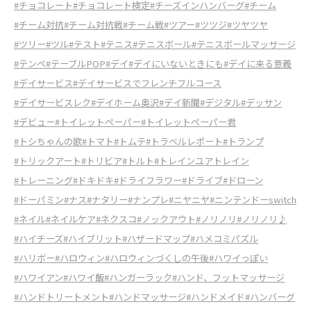
#チョコレート
#チョコレート検定
#チーズインハンバーグ
#チーム
#チーム対抗
#チーム対抗戦
#チーム戦
#ツアー
#ツツジ
#ツヤツヤ
#ツリー
#ツル
#テスト
#テニス
#テニスボール
#テニスボールマッサージ
#テンペ
#テーブルPOP
#デイ
#デイにいないときにも
#デイに来る意義
#デイサービス
#デイサービスでフレンチフルコース
#デイサービスレク
#デイホーム奥沢
#デイ新聞
#デジタル
#デッサン
#デビュー
#トイレットペーパー
#トイレットペーパー君
#トシちゃんの歌
#トマト
#トムテ
#トラベルレポート
#トランプ
#トリックアート
#トリビア
#トルト
#トレインユアトレイン
#トレーニング
#ドキドキ
#ドライフラワー
#ドライブ
#ドローン
#ドーパミン
#ナス
#ナタリー
#ナンプレ
#ニヤニヤ
#ニンテンドーswitch
#ネイル
#ネイルケア
#ネクスコ
#ノックアウト
#ノリノリ
#ノリノリ♪
#ハイチーズ
#ハイブリット
#ハザードマップ
#ハメコミパズル
#ハリボー
#ハロウィン
#ハロウィンづくしの午後
#ハワイっぽい
#ハワイアン
#ハワイ飯
#ハンガーラック
#ハンド、フットマッサージ
#ハンドトリートメント
#ハンドマッサージ
#ハンドメイド
#ハンバーグ