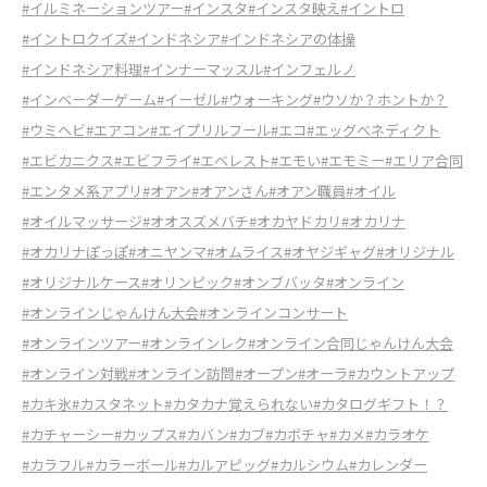
#イルミネーションツアー
#インスタ
#インスタ映え
#イントロ
#イントロクイズ
#インドネシア
#インドネシアの体操
#インドネシア料理
#インナーマッスル
#インフェルノ
#インベーダーゲーム
#イーゼル
#ウォーキング
#ウソか？ホントか？
#ウミヘビ
#エアコン
#エイプリルフール
#エコ
#エッグベネディクト
#エビカニクス
#エビフライ
#エベレスト
#エモい
#エモミー
#エリア合同
#エンタメ系アプリ
#オアン
#オアンさん
#オアン職員
#オイル
#オイルマッサージ
#オオスズメバチ
#オカヤドカリ
#オカリナ
#オカリナぽっぽ
#オニヤンマ
#オムライス
#オヤジギャグ
#オリジナル
#オリジナルケース
#オリンピック
#オンブバッタ
#オンライン
#オンラインじゃんけん大会
#オンラインコンサート
#オンラインツアー
#オンラインレク
#オンライン合同じゃんけん大会
#オンライン対戦
#オンライン訪問
#オープン
#オーラ
#カウントアップ
#カキ氷
#カスタネット
#カタカナ覚えられない
#カタログギフト！？
#カチャーシー
#カップス
#カバン
#カブ
#カボチャ
#カメ
#カラオケ
#カラフル
#カラーボール
#カルアピッグ
#カルシウム
#カレンダー