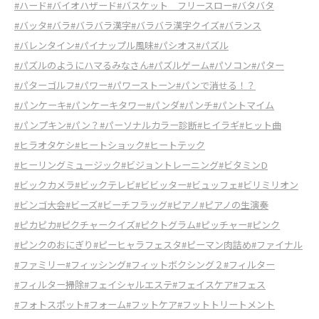
#ハード
#バイオハザード
#バスケット フリースロー
#バタバタ
#バッタ
#バラ
#バラバラ漢字
#バラバラ漢字クイズ
#バランス
#バレンタイン
#パイナップル風味
#パシオス
#パズル
#パズルのようにハマるみなさん
#パズルゲーム
#パソコン
#パター
#パターゴルフ
#パワー
#パワーストーン
#パンで消せる！？
#パンケーキ
#パンケーキタワー
#パンダ
#パンチ
#パントマイム
#パンプキン
#パン？
#パーソナルカラー診断
#ヒイラギ
#ヒット曲
#ヒラオタケシ
#ヒートショック
#ヒートテック
#ヒーリングミュージック
#ビジョントレーニング
#ビタミンD
#ビックカメラ
#ビックテレビ
#ビビッター
#ビュッフェ
#ビリミリオン
#ビンゴ大会
#ビーズ
#ビーチフラッグ
#ピアノ
#ピアノの生演奏
#ピカピカ
#ピクチャークイズ
#ピクトグラム
#ピッチャー
#ピンク
#ピンクのおにぎり
#ピーヒャラフェスタ
#ピーマン肉詰め
#ファイナル
#ファミリー
#フィッシング
#フィットボクシング２
#フィルター
#フィルター掃除
#フェイシャルエステ
#フェイスケア
#フェス
#フォトスポット
#フォーム
#フットケア
#フットトリートメント