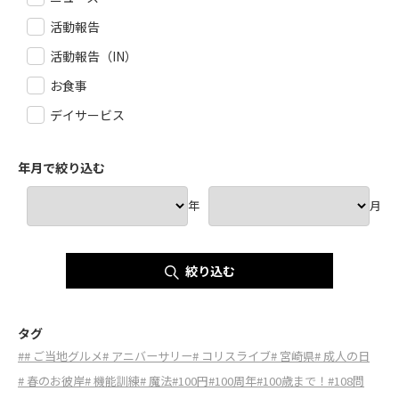
活動報告
活動報告（IN）
お食事
デイサービス
年月で絞り込む
年
月
絞り込む
タグ
#
# ご当地グルメ
# アニバーサリー
# コリスライブ
# 宮崎県
# 成人の日
# 春のお彼岸
# 機能訓練
# 魔法
#100円
#100周年
#100歳まで！
#108問