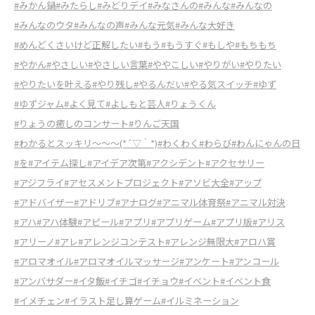
#みかん鍋
#みたらし
#みどりデイ
#みなさんの
#みんな
#みんなの
#みんなのウタ
#みんなの声
#みんな元気
#みんな大好き
#めんどくさいけど正解したい
#もう
#もうすぐ
#もしや
#もちもち
#やかん
#やさしい
#やさしい言葉
#ややこしい
#やりがい
#やりたい
#やりたいを叶える
#やり残し
#やるんだい
#やる気スイッチ
#ゆず
#ゆずジャム
#よく見て
#よしもと芸人
#りょうくん
#りょうの癒しのコンサート
#りんご天国
#わかるとスッキリ～～～(*´▽｀*)
#わくわく
#わらび
#わんにゃんの日
#を
#アイテム探し
#アイデア次第
#アクシデント
#アクセサリー
#アジフライ
#アセスメントプロジェクト
#アソビ大全
#アップ
#アドバイザー
#アドリブ
#アナログ
#アニマル体育祭
#アニマル対決
#アハ
#アハ体験
#アピール
#アプリ
#アプリゲーム
#アプリ版
#アリス
#アリーノ
#アレ
#アレンジコンテスト
#アレンジ無限大
#アロハ賞
#アロマオイル
#アロマオイルマッサージ
#アンケート
#アンコール
#アンバサダー
#イタ飯
#イチゴ
#イチョウ
#イベント
#イベント食
#イメチェン
#イラスト足し算ゲーム
#イルミネーション