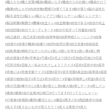
#職人たち
#職人気質
#職員
#職員いらず
#職員からのお願い
#職員だけ？
#職業
#肉じゃが
#肉体労働
#肥厚爪
#育ててます
#脚の張り
#脳の活性化
#脳を活性化
#脳トレ
#脳トレアプリ
#脳トレゲーム
#脳トレシアター
#脳活新聞
#腕磨き
#腰痛
#自主トレ
#自主開催
#自信がある
#自信の向上
#自信回復
#自分でコーディネート
#自分の名字って何番目
#自宅
#自己選択・自己決定
#自席
#自律神経
#自律神経トレーニング
#自慢
#自慢の
#自慢の職員
#自撮り
#自然
#自然災害
#自立支援
#自給自足
#自転車屋
#興味がなかったのに
#良い
#良いお年を
#良い事
#良い時
#色彩感覚
#芋煮
#芋煮会
#芍薬
#花
#花より団子
#花粉症
#花結び
#花見
#花見日和
#芸能人～私はだれでしょう？クイズ
#芸術
#芸術の秋
#苗字
#若者には
#若者言葉クイズ
#苦戦
#苦手
#苦手克服
#英会話
#英単語
#英語
#英語の勉強
#茄子
#茶そば
#茶巾
#茶巾？
#茶番
#茶碗蒸し
#茶道
#菜の花
#菜の花畑
#華やかに
#落ち葉
#落とし物
#葉大根
#蒸しケーキ
#蒸しパン
#蕎麦
#薔薇
#虫の生態
#虹
#蛇口
#行ってます
#行ってらっしゃーい
#行事食
#表情筋
#裏側
#裏切らない
#裏話
#西洋人形
#西田美歩の体操
#見えず
#見えないものが見えたり？
#見える景色が
#見た