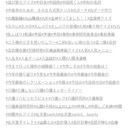
#並び替えクイズ
#中日本
#中田亮
#中田亮くん
#中秋の名月
#中高年のための きみまろ式笑ドリル
#丸ポーチ
#丸ポーチ作り
#丸亀製麺
#丸山職員
#丸形
#主婦やってました！！
#主旋律クイズ
#久々に
#久々の
#久しぶり
#久しぶりの登場
#久地
#乗り物クイズ
#九九
#乳しぼり
#乾燥
#予習
#予選
#予防
#事例
#事例研究発表会
#事前準備
#二十歳のときを思いだして～
#二択
#互いに助け合う
#五つ葉
#五択
#五衣唐衣裳
#交換研修
#交通道路標識クイズ
#人気
#人気メニュー
#人生を
#人生ゲーム
#人生設計
#人間
#人間洗濯機
#今まで行った場所の経験値？！
#今年こそは
#今年の抱負は？
#今年の振り返り
#今年も
#今年度最後の
#今年最後
#今年最後の
#今年最後のレクリエーション
#今度は
#今日は
#今日何の日
#今話題の
#介護
#介護しない介護
#介護エンターテイナー
#介護リハビリセラピスト
#介護レク
#介護研究所
#介護美容
#介護美容研究所
#仏閣
#令和
#以上
#以上の
#仲良し
#仲良しご夫婦
#仲間
#仲間外れクイズ
#任天堂switch
#任天堂switch Sports
#任天堂ダイレクト
#企画とは
#会計偉人
#会計計算
#会話が弾む
#会議