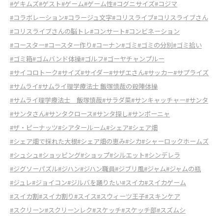
#ゲキムズ
#ゲスト
#ゲーム
#ゲーム性
#コグニサイズ
#コジマ
#コラボレーション
#コラージュ文字
#コリスライブ
#コリスライブさん
#コリスライブさんの脳トレ
#コンサート
#コンビネーション
#コースター
#コースター作り
#コーナン
#ゴミ
#ゴミの分別
#ゴミ拾い
#ゴミ箱
#ゴムバンド体操
#ゴルフ
#ゴーヤチャンプルー
#サイコロトーク
#サイズ
#サイダー
#サザエさん
#サッカー
#サプライズ
#サムライ
#サムライ理学療法士 飯塚慎哉の殺陣体操
#サムライ理学療法士 飯塚慎哉
#サラダ菜
#サンキャッチャー
#サンタ
#サンタさん
#サンタクロース
#サンタ探し
#サンポーニャ
#ザ・ピーナッツ
#シアタールーム
#シェア
#シェア畑
#シェア畑で採れた大根
#シェア畑の恵み
#シカ
#シャーロックホームズ
#シュシュ
#ショッピング
#ショップ
#シルエット
#シンデレラ
#ジグソーパズル
#ジハン
#ジハン職員
#ジブリ風
#ジャム
#ジャムの瓶
#ジュレ
#ジョイコン
#ジルバを踊りたい
#スイカ
#スイカゲーム
#スイカ割
#スイカ割り
#スイス
#スウィーツ王子
#スキンケア
#スクリーン
#スクリーンレク
#スケッチ
#スケッチ部
#スズムシ