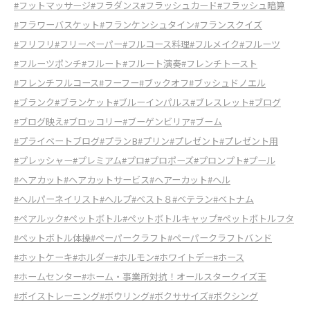
#フットマッサージ
#フラダンス
#フラッシュカード
#フラッシュ暗算
#フラワーバスケット
#フランケンシュタイン
#フランスクイズ
#フリフリ
#フリーペーパー
#フルコース料理
#フルメイク
#フルーツ
#フルーツポンチ
#フルート
#フルート演奏
#フレンチトースト
#フレンチフルコース
#フーフー
#ブックオフ
#ブッシュドノエル
#ブランク
#ブランケット
#ブルーインパルス
#ブレスレット
#ブログ
#ブログ映え
#ブロッコリー
#ブーゲンビリア
#ブーム
#プライベートブログ
#プランB
#プリン
#プレゼント
#プレゼント用
#プレッシャー
#プレミアム
#プロ
#プロポーズ
#プロンプト
#プール
#ヘアカット
#ヘアカットサービス
#ヘアーカット
#ヘル
#ヘルパーネイリスト
#ヘルプ
#ベスト８
#ベテラン
#ベトナム
#ペアルック
#ペットボトル
#ペットボトルキャップ
#ペットボトルフタ
#ペットボトル体操
#ペーパークラフト
#ペーパークラフトバンド
#ホットケーキ
#ホルダー
#ホルモン
#ホワイトデー
#ホース
#ホームセンター
#ホーム・事業所対抗！オールスタークイズ王
#ボイストレーニング
#ボウリング
#ボクササイズ
#ボクシング