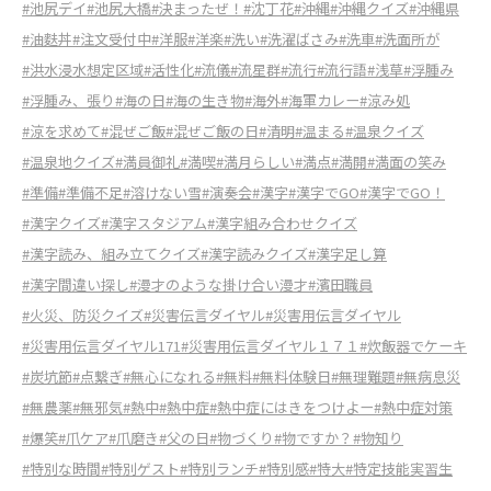
#池尻デイ
#池尻大橋
#決まったぜ！
#沈丁花
#沖縄
#沖縄クイズ
#沖縄県
#油麩丼
#注文受付中
#洋服
#洋楽
#洗い
#洗濯ばさみ
#洗車
#洗面所が
#洪水浸水想定区域
#活性化
#流儀
#流星群
#流行
#流行語
#浅草
#浮腫み
#浮腫み、張り
#海の日
#海の生き物
#海外
#海軍カレー
#涼み処
#涼を求めて
#混ぜご飯
#混ぜご飯の日
#清明
#温まる
#温泉クイズ
#温泉地クイズ
#満員御礼
#満喫
#満月らしい
#満点
#満開
#満面の笑み
#準備
#準備不足
#溶けない雪
#演奏会
#漢字
#漢字でGO
#漢字でGO！
#漢字クイズ
#漢字スタジアム
#漢字組み合わせクイズ
#漢字読み、組み立てクイズ
#漢字読みクイズ
#漢字足し算
#漢字間違い探し
#漫才のような掛け合い漫才
#濱田職員
#火災、防災クイズ
#災害伝言ダイヤル
#災害用伝言ダイヤル
#災害用伝言ダイヤル171
#災害用伝言ダイヤル１７１
#炊飯器でケーキ
#炭坑節
#点繋ぎ
#無心になれる
#無料
#無料体験日
#無理難題
#無病息災
#無農薬
#無邪気
#熱中
#熱中症
#熱中症にはきをつけよー
#熱中症対策
#爆笑
#爪ケア
#爪磨き
#父の日
#物づくり
#物ですか？
#物知り
#特別な時間
#特別ゲスト
#特別ランチ
#特別感
#特大
#特定技能実習生