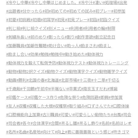
#冷やし中華
#冷やし中華はじめました。
#冷や汁
#凄い
#処理場
#出発
#出題者
#分かったら
#初
#初めての
#初めての試み
#初プレー
#初参加
#初夏
#初挑戦
#初畑
#初耳学
#初見
#初見プレー
#初詣
#初詣クイズ
#判じ絵
#判じ絵クイズ
#別メニュー
#利用者
#利用者の輪
#制限
#刺繍糸長い
#前のめり
#割ったら
#割り
#創作意欲
#創立記念日
#加藤職員
#加齢性難聴
#助け合い
#助っ人
#励まされ
#励まし
#励まし合い
#効果
#勉強
#勉強中
#動き始めた
#動体視力
#動体視力を鍛えて転倒予防
#動体視力テスト
#動体視力トレーニング
#動物
#動物2択クイズ
#動物クイズ
#動物漢字クイズ
#動物雑学クイズ
#動画
#勝利
#北国の春
#北海道
#北部市場
#十三夜
#十二単
#千切る
#千歳飴
#千羽鶴
#午前中
#半端ない
#卒業式
#南京玉すだれ
#博識
#印鑑ケース
#印鑑ケース作り
#危険な祭り
#危険回避
#即興
#参加賞
#友人
#収穫
#収穫した大根
#収穫祭
#取り組み
#口ずさんでた
#口腔体操
#口腔機能向上加算
#古川職員
#可愛い
#可愛らしい動物たち
#台風
#司会
#司会者
#各々
#合体漢字
#合間
#吊るし雛
#吊るし飾り
#名前
#名前はレオ
#名所
#名曲
#名産地
#向けて
#向上
#君に薔薇薔薇という感じ
#吹きゴマ