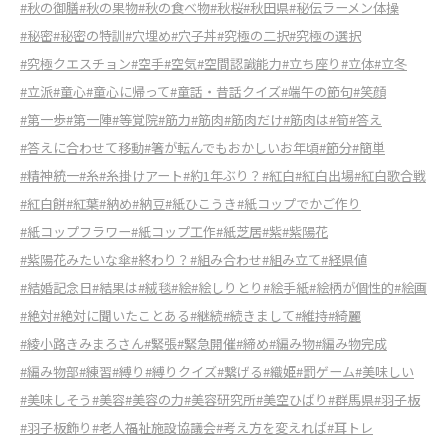
#秋の御膳
#秋の果物
#秋の食べ物
#秋桜
#秋田県
#秘伝ラーメン体操
#秘密
#秘密の特訓
#穴埋め
#穴子丼
#究極の二択
#究極の選択
#究極クエスチョン
#空手
#空気
#空間認識能力
#立ち座り
#立体
#立冬
#立派
#童心
#童心に帰って
#童話・昔話クイズ
#端午の節句
#笑顔
#第一歩
#第一陣
#等覚院
#筋力
#筋肉
#筋肉だけ
#筋肉は
#筍
#答え
#答えに合わせて移動
#箸が転んでもおかしいお年頃
#節分
#簡単
#精神統一
#糸
#糸掛けアート
#約1年ぶり？
#紅白
#紅白出場
#紅白歌合戦
#紅白餅
#紅葉
#納め
#納豆
#紙ひこうき
#紙コップでかご作り
#紙コップフラワー
#紙コップ工作
#紙芝居
#紫
#紫陽花
#紫陽花みたいな傘
#終わり？
#組み合わせ
#組み立て
#経県値
#結婚記念日
#結果は
#絨毯
#絵
#絵しりとり
#絵手紙
#絵柄が個性的
#絵画
#絶対
#絶対に聞いたことある
#継続
#続きまして
#維持
#綺麗
#綾小路きみまろさん
#緊張
#緊急開催
#締め
#編み物
#編み物完成
#編み物部
#練習
#縛り
#縛りクイズ
#繋げる
#織姫
#罰ゲーム
#美味しい
#美味しそう
#美容
#美容の力
#美容研究所
#美空ひばり
#群馬県
#羽子板
#羽子板飾り
#老人福祉施設協議会
#考え方を変えれば
#耳トレ