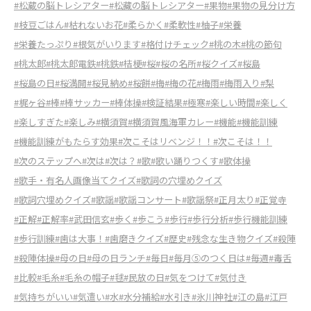
#松蔵の脳トレシアター
#松藏の脳トレシアター
#果物
#果物の見分け方
#枝豆ごはん
#枯れないお花
#柔らかく
#柔軟性
#柚子
#栄養
#栄養たっぷり
#根気がいります
#格付けチェック
#桃の木
#桃の節句
#桃太郎
#桃太郎電鉄
#桃鉄
#桔梗
#桜
#桜の名所
#桜クイズ
#桜島
#桜島の日
#桜満開
#桜見納め
#桜餅
#梅
#梅の花
#梅雨
#梅雨入り
#梨
#梶ヶ谷
#棒
#棒サッカー
#棒体操
#検証結果
#極寒
#楽しい時間
#楽しく
#楽しすぎた
#楽しみ
#横須賀
#横須賀風海軍カレー
#機能
#機能訓練
#機能訓練がもたらす効果
#次こそはリベンジ！！
#次こそは！！
#次のステップへ
#次は
#次は？
#歌
#歌い踊りつくす
#歌体操
#歌手・有名人画像当てクイズ
#歌詞の穴埋めクイズ
#歌詞穴埋めクイズ
#歌謡
#歌謡コンサート
#歌謡祭
#正月太り
#正覚寺
#正解
#正解率
#武田信玄
#歩く
#歩こう
#歩行
#歩行分析
#歩行機能訓練
#歩行訓練
#歯は大事！
#歯磨きクイズ
#歴史
#残念な生き物クイズ
#殺陣
#殺陣体操
#母の日
#母の日ランチ
#毎日
#毎月⑤のつく日は
#毎週
#毒舌
#比較
#毛糸
#毛糸の帽子
#毬
#民放の日
#気をつけて
#気付き
#気持ちがいい
#気遣い
#水
#水分補給
#水引き
#氷川神社
#江の島
#江戸