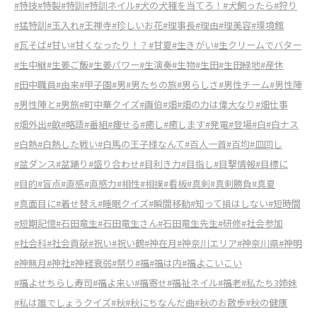
#特技
#特製
#特訓
#特訓ネイル
#犬の犬種を当てろ！
#犬飼ったら
#狩り
#猛特訓
#玉入れ
#王禅寺
#珍しいお花
#理事長
#理由
#理美容
#環境館
#瓦そば
#甘い
#甘くなったり！？
#甘夏
#生きがい
#生クリームでバター
#生中継
#生姜ご飯
#生姜パワー
#生演奏
#生物
#生田
#生田緑地
#産休
#田中職員
#由来
#甲子園
#男
#男たちの旅
#男らしさ
#男性チーム
#男性陣
#男性陣と
#男旅
#町中華クイズ
#画伯
#畑
#畑の力は偉大なり
#畑仕事
#畑外出
#畝
#略語
#番組
#痩せる
#癒し
#癒します
#発電
#登場
#白
#白ナス
#白熱
#白熱した戦い
#白馬の王子様なんて
#百人一首
#百均
#皿回し
#盆ダンス
#盆踊り
#盛り合わせ
#目利き力
#目指し
#目撃情報
#目標に
#目的
#盲点
#直感
#直感力
#相性
#相撲
#看板
#真剣
#真剣勝負
#真夏
#真面目に
#着せ替え
#睡眠クイズ
#瞬間移動
#知って損はしない
#短時間
#短期記憶
#石田竜生
#石田竜生さん
#石田竜生先生
#研修
#社会参加
#社会科
#社会貢献
#祝い
#祝い鶴
#神在月
#神奈川エリア
#神奈川県
#神明
#神無月
#神社
#神経衰弱
#祭り
#福
#福は内
#福よこいこい
#福よせちらし寿司
#福よ来い
#福寄せ
#福祉ネイル
#福老
#私たち3姉妹
#私は誰でしょうクイズ
#秋
#秋にちなんだ曲
#秋のお散歩
#秋の健康