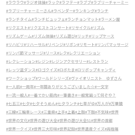
#ラウラウ
#ラジオ体操
#ラック
#ラフテー
#ラブブ
#ラブリーチャーミー
#ラブリーチャーミーさん
#ラベンダー
#ランキング
#ランチ
#ランチタイム
#ランチビュッフェ
#ランチョンマット
#ラーメン屋
#リクエスト
#リクエストコンサート
#リサイクル
#リズム
#リズムゲーム
#リズム体操
#リズム遊び
#リッチ
#リップケース
#リハビリ
#リハーサル
#リベンジ
#リボン
#リモート
#リンパマッサージ
#リンパ節マッサージ
#リース
#レク
#レクリエーション
#レクレーション
#レジン
#レジンアクセサリー
#レストラン
#レッツ盆ダンス
#ロゴクイズ
#ロボたま
#ロリポップキャンディ
#ワークショップ
#ワールドシリーズ
#ヴァイオリニスト ゆずさん
#一人前
#一周年
#一年間ありがとうございました☆
#一文字
#一流一般人
#一番でかい筋肉
#一筆書き
#一般常識って何ぞや？
#七五三
#七夕
#七夕そうめん
#七夕ランチ
#七草がゆ
#万人が
#万華鏡
#三線
#三輪車レース
#三重県
#上手
#上着
#上肢
#下肢
#不気味
#世界
#世界の文化
#世界の遊び大全
#世界の遊び大全51
#世界の首都
#世界一クイズ
#世界三大珍味
#世界記録
#世界遺産クイズ
#両極端