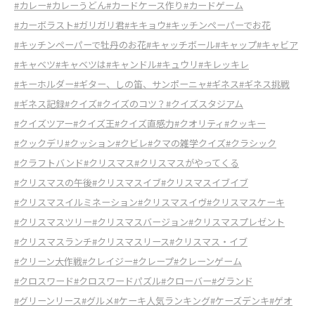
#カレー
#カレーうどん
#カードケース作り
#カードゲーム
#カーボラスト
#ガリガリ君
#キキョウ
#キッチンペーパーでお花
#キッチンペーパーで牡丹のお花
#キャッチボール
#キャップ
#キャビア
#キャベツ
#キャベツは
#キャンドル
#キュウリ
#キレッキレ
#キーホルダー
#ギター、しの笛、サンポーニャ
#ギネス
#ギネス挑戦
#ギネス記録
#クイズ
#クイズのコツ？
#クイズスタジアム
#クイズツアー
#クイズ王
#クイズ直感力
#クオリティ
#クッキー
#クックデリ
#クッション
#クビレ
#クマの雑学クイズ
#クラシック
#クラフトバンド
#クリスマス
#クリスマスがやってくる
#クリスマスの午後
#クリスマスイブ
#クリスマスイブイブ
#クリスマスイルミネーション
#クリスマスイヴ
#クリスマスケーキ
#クリスマスツリー
#クリスマスバージョン
#クリスマスプレゼント
#クリスマスランチ
#クリスマスリース
#クリスマス・イブ
#クリーン大作戦
#クレイジー
#クレープ
#クレーンゲーム
#クロスワード
#クロスワードパズル
#クローバー
#グランド
#グリーンリース
#グルメ
#ケーキ人気ランキング
#ケーズデンキ
#ゲオ