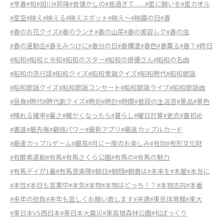
#早春
#旬
#旭川
#昇降
#昔懐かしの
#昔過ぎて.......
#星に願いを
#星カオル
#星空
#映え
#映える
#映えスポット
#映え～
#映画の日
#春
#春のお花クイズ
#春のランチ
#春の山菜
#春の美容レク
#春の虫
#春の運動会
#春をみつけに
#春分の日
#春爛漫
#春色
#春薫る
#春？
#昨日
#昭和
#昭和と令和
#昭和のスター
#昭和の俳優さん
#昭和の名曲
#昭和の流行語
#昭和クイズ
#昭和常識クイズ
#昭和時代
#昭和歌謡
#昭和歌謡クイズ
#昭和歌謡コンサート
#昭和歌謡ライブ
#昭和歌謡曲
#昼食
#時代
#時代劇クイズ
#時刻
#時計
#時間
#普段の生活音
#景品
#景色
#晴れる確率
#暑さ
#暖かくなったら
#暮らし
#曜日計算
#更衣
#書初め
#書道
#最先端
#最強パワー
#最新アプリ
#最速カップルカード
#最速カップルゲーム
#最高
#月に一度のお楽しみ
#有効
#有形文化財
#有酸素運動
#有馬
#有馬さくら公園
#有馬の
#有馬の魅力
#有馬デイが1番
#有馬音楽隊
#朝日
#朝顔
#朝食は
#未来を
#本屋
#本当に
#本性
#本日も営業中
#本気
#本物
#本物はどっち！？
#本物志向
#本番
#来年の抱負
#来年も宜しくお願い致します
#来週
#東京体育館
#東大
#東日本VS西日本
#東日本大震災
#東高根森林公園
#松ぼっくり