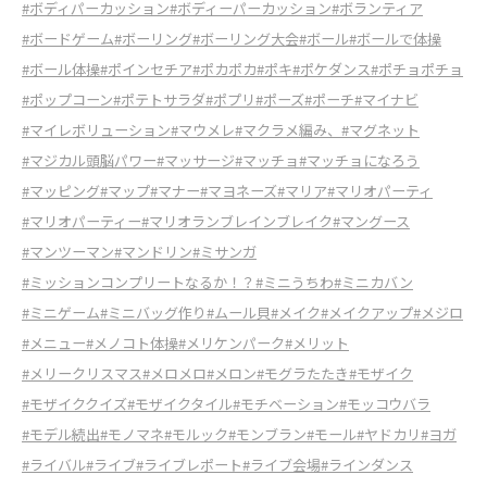
#ボディパーカッション
#ボディーパーカッション
#ボランティア
#ボードゲーム
#ボーリング
#ボーリング大会
#ボール
#ボールで体操
#ボール体操
#ポインセチア
#ポカポカ
#ポキ
#ポケダンス
#ポチョポチョ
#ポップコーン
#ポテトサラダ
#ポプリ
#ポーズ
#ポーチ
#マイナビ
#マイレボリューション
#マウメレ
#マクラメ編み、
#マグネット
#マジカル頭脳パワー
#マッサージ
#マッチョ
#マッチョになろう
#マッピング
#マップ
#マナー
#マヨネーズ
#マリア
#マリオパーティ
#マリオパーティー
#マリオランブレインブレイク
#マングース
#マンツーマン
#マンドリン
#ミサンガ
#ミッションコンプリートなるか！？
#ミニうちわ
#ミニカバン
#ミニゲーム
#ミニバッグ作り
#ムール貝
#メイク
#メイクアップ
#メジロ
#メニュー
#メノコト体操
#メリケンパーク
#メリット
#メリークリスマス
#メロメロ
#メロン
#モグラたたき
#モザイク
#モザイククイズ
#モザイクタイル
#モチベーション
#モッコウバラ
#モデル続出
#モノマネ
#モルック
#モンブラン
#モール
#ヤドカリ
#ヨガ
#ライバル
#ライブ
#ライブレポート
#ライブ会場
#ラインダンス