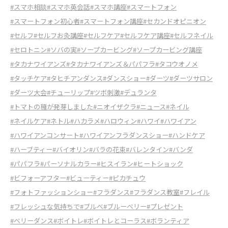
#スマホ相談
#スマホ英会話
#スマホ講座
#スマートフォン
#スマートフォン初心者
#スマートフォン講座
#セカンドオピニオン
#セルフ
#セルフお灸講座
#セルフケア
#セルフケア講座
#セルフネイル
#セロトニン
#ソバの実
#ソープカービング
#ソープカービング講座
#タカナワイアンズ
#タカナワイアンズ＆パパフラ
#タコウオノメ
#タッチケア
#タヒチアンダンス
#ダンスショー
#ダーツ
#ダーツサロン
#ダーツ大会
#チューリップ
#ツボ刺激
#デュランタ
#トマトの種が発芽しました
#ニオイザクラ
#ニュース
#ネイル
#ネイルケア
#ネトル
#ハカラメ
#ハロウィン
#ハワイ
#ハワイアン
#ハワイアンコンサート
#ハワイアンフラダンスショー
#ハンドケア
#ハーブティー
#バイオリン
#バラの花束
#バレンタイン
#バンダ
#パパフラ
#パーソナルカラー
#ヒスイラン
#ヒートショック
#ビフォーアフター
#ビューティー
#ピカチュウ
#フォトファッションショー
#フラダンス
#フラダンス教室
#フレイル
#フレッシュな気持ちで
#ブルべ
#ブルーベリー
#プレゼント
#ベリーダンス
#ボイトレ
#ボイトレとコーラス
#ボランティア