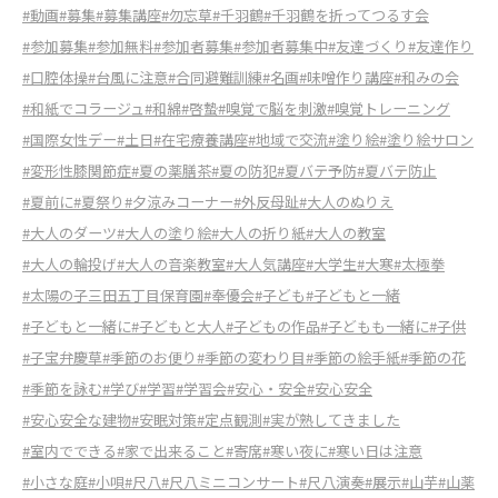
#動画
#募集
#募集講座
#勿忘草
#千羽鶴
#千羽鶴を折ってつるす会
#参加募集
#参加無料
#参加者募集
#参加者募集中
#友達づくり
#友達作り
#口腔体操
#台風に注意
#合同避難訓練
#名画
#味噌作り講座
#和みの会
#和紙でコラージュ
#和綿
#啓蟄
#嗅覚で脳を刺激
#嗅覚トレーニング
#国際女性デー
#土日
#在宅療養講座
#地域で交流
#塗り絵
#塗り絵サロン
#変形性膝関節症
#夏の薬膳茶
#夏の防犯
#夏バテ予防
#夏バテ防止
#夏前に
#夏祭り
#夕涼みコーナー
#外反母趾
#大人のぬりえ
#大人のダーツ
#大人の塗り絵
#大人の折り紙
#大人の教室
#大人の輪投げ
#大人の音楽教室
#大人気講座
#大学生
#大寒
#太極拳
#太陽の子三田五丁目保育園
#奉優会
#子ども
#子どもと一緒
#子どもと一緒に
#子どもと大人
#子どもの作品
#子どもも一緒に
#子供
#子宝弁慶草
#季節のお便り
#季節の変わり目
#季節の絵手紙
#季節の花
#季節を詠む
#学び
#学習
#学習会
#安心・安全
#安心安全
#安心安全な建物
#安眠対策
#定点観測
#実が熟してきました
#室内でできる
#家で出来ること
#寄席
#寒い夜に
#寒い日は注意
#小さな庭
#小唄
#尺八
#尺八ミニコンサート
#尺八演奏
#展示
#山芋
#山薬