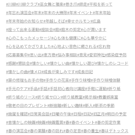
#川柳
#川柳クラブ
#巫女舞と雅楽
#巻き爪
#師走
#平和を祈って
#年忘れ演芸会
#年末
#年末の大掃除
#年末イベント
#年末年始
#年末年始のお知らせ
#年越しそば
#幸せホルモン
#広島
#座って出来る運動
#座談会
#庭
#庭木の剪定
#心が潤います
#心のこもったメッセージ
#心も体も健康に
#心も華やかに
#心を込めてかざりました
#心地よい音色に癒される
#忘れ物
#応募募集中
#思い出
#恵方巻
#悩み事相談
#意見
#愛宕神社
#感染症予防
#感謝
#懇談会
#懐かしい
#懐かしい曲
#懐かしい遊び
#懐かしのレコード
#懐かしの曲
#懐メロ
#成長が楽しみです
#成長日記
#扉の修理もお手の物
#手作りの花束
#手作り味噌
#手作り味噌体験
#手元のケア
#手品
#手話
#手話初心者向け講座
#手軽に運動
#折り紙
#折り紙のリース
#折り紙サロン
#折り紙教室
#掲示板
#教養娯楽室
#敬老の日のプレゼント
#断捨離
#新しい趣味
#新人
#新茶の季節
#施錠を確認
#日常英会話
#日曜の午後
#日程
#日記
#旧正月
#明日の予定
#昔懐かしの映画
#映画
#映画鑑賞
#春
#春のイベント
#春の剪定作業
#春の演芸会
#春の薬膳
#春の訪れ
#春の足音
#春の養生
#春はデトックス