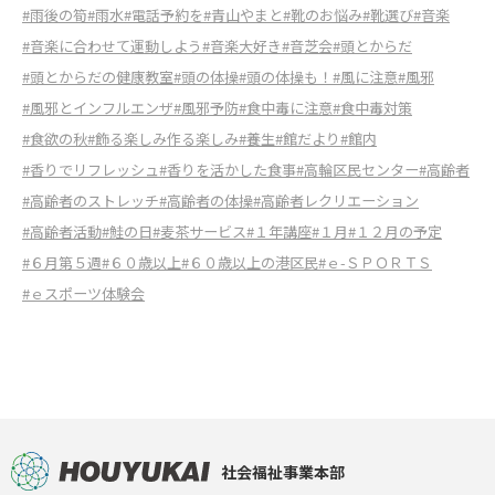
#雨後の筍
#雨水
#電話予約を
#青山やまと
#靴のお悩み
#靴選び
#音楽
#音楽に合わせて運動しよう
#音楽大好き
#音芝会
#頭とからだ
#頭とからだの健康教室
#頭の体操
#頭の体操も！
#風に注意
#風邪
#風邪とインフルエンザ
#風邪予防
#食中毒に注意
#食中毒対策
#食欲の秋
#飾る楽しみ作る楽しみ
#養生
#館だより
#館内
#香りでリフレッシュ
#香りを活かした食事
#高輪区民センター
#高齢者
#高齢者のストレッチ
#高齢者の体操
#高齢者レクリエーション
#高齢者活動
#鮭の日
#麦茶サービス
#１年講座
#１月
#１２月の予定
#６月第５週
#６０歳以上
#６０歳以上の港区民
#ｅ-ＳＰＯＲＴＳ
#ｅスポーツ体験会
社会福祉事業本部