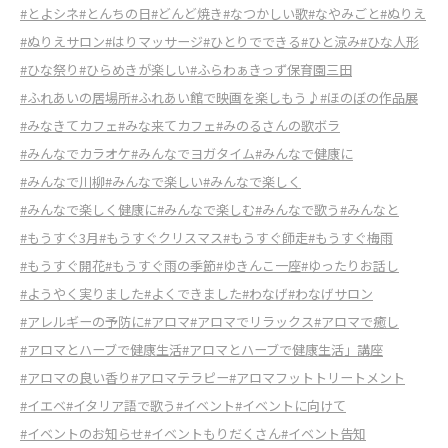
#とよシネ
#とんちの日
#どんど焼き
#なつかしい歌
#なやみごと
#ぬりえ
#ぬりえサロン
#はりマッサージ
#ひとりでできる
#ひと涼み
#ひな人形
#ひな祭り
#ひらめきが楽しい
#ふらわぁきっず保育園三田
#ふれあいの居場所
#ふれあい館で映画を楽しもう♪
#ほのぼの作品展
#みなきてカフェ
#みな来てカフェ
#みのるさんの歌ボラ
#みんなでカラオケ
#みんなでヨガタイム
#みんなで健康に
#みんなで川柳
#みんなで楽しい
#みんなで楽しく
#みんなで楽しく健康に
#みんなで楽しむ
#みんなで歌う
#みんなと
#もうすぐ3月
#もうすぐクリスマス
#もうすぐ師走
#もうすぐ梅雨
#もうすぐ開花
#もうすぐ雨の季節
#ゆきんこ一座
#ゆったりお話し
#ようやく実りました
#よくできました
#わなげ
#わなげサロン
#アレルギーの予防に
#アロマ
#アロマでリラックス
#アロマで癒し
#アロマとハーブで健康生活
#アロマとハーブで健康生活」講座
#アロマの良い香り
#アロマテラピー
#アロマフットトリートメント
#イエベ
#イタリア語で歌う
#イベント
#イベントに向けて
#イベントのお知らせ
#イベントもりだくさん
#イベント告知