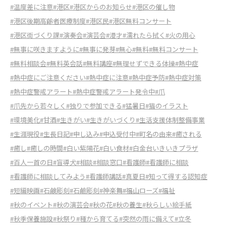
#温度差に注意
#港区
#港区からのお知らせ
#港区の催し物
#港区後期高齢者医療制度
#港区民
#港区無料コンサート
#港区街づくり課
#演奏会
#演芸会
#漫才
#濡れたら拭く
#火の用心
#無事に咲きますように
#無事に発芽
#無心
#無料
#無料コンサート
#無料相談会
#無料英会話
#無料講座
#無理せずできる体操
#熱中症
#熱中症にご注意ください
#熱中症に注意
#熱中症予防
#熱中症対策
#熱中症警戒アラート
#熱中症警戒アラート発令中
#爪
#爪先から若々しく
#独りで参加できる
#猛暑日
#猫のイラスト
#環境美化
#甘酒
#生きがい
#生きがいづくり
#生活支援体制整備事業
#生涯現役
#生長日記
#申し込み
#申込受付中
#町名の由来
#癒される
#癒し
#癒しの時間
#白い紫陽花
#白い食材
#白金台いきいきプラザ
#百人一首の日
#盲導犬
#相談
#相談窓口
#看護師
#看護師に相談
#看護師に相談してみよう
#看護師講話
#真夏日
#知って得する認知症
#短編映画
#石鹸彫刻
#石鹼彫刻
#神楽舞
#福山ローズ
#福祉
#秋のイベント
#秋の演芸会
#秋の花
#秋の養生
#秋らしい絵手紙
#秋季保養施設
#秋祭り
#種から育てる
#突然の雨に備えて
#立冬