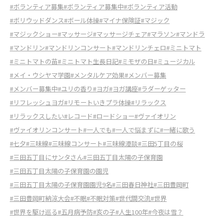
#ボランティア募集
#ボランティア募集中
#ボランティア活動
#ボリウッドダンス
#ボール体操
#マイナ保険証
#マジック
#マジックショー
#マッサージ
#マッサージチェア
#マラソン
#マンドラ
#マンドリン
#マンドリンコンサート
#マンドリンチェロ
#ミニトマト
#ミニトマトの苗
#ミニトマト生長日記
#ミモザの日
#ミュージカル
#メイ・ウシヤマ学園
#メンタルケア効果
#メンバー募集
#メンバー募集中
#ユリの香り
#ヨガ
#ヨガ講座
#ラダーゲッター
#リフレッシュヨガ
#リモートいきプラ体操
#リラックス
#リラックスしたい
#レコード
#ロードショー
#ヴァイオリン
#ヴァイオリンコンサート
#一人でも
#一人で悩まずに
#一緒に歌う
#七夕
#三味線
#三味線コンサート
#三味線漫談
#三田5丁目の桜
#三田五丁目にサンタさん
#三田五丁目太陽の子保育園
#三田五丁目太陽の子保育園の園児
#三田五丁目太陽の子保育園園児9名
#三田春日神社
#三田豊岡町
#三田豊岡町納涼大会
#不眠
#不眠対策
#世代間交流
#世界
#世界を駆け巡る
#五月病予防
#亥の子
#人生100年
#今夜は雪？