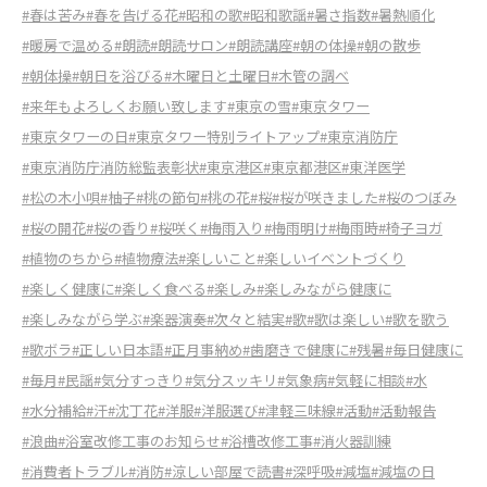
#春は苦み
#春を告げる花
#昭和の歌
#昭和歌謡
#暑さ指数
#暑熱順化
#暖房で温める
#朗読
#朗読サロン
#朗読講座
#朝の体操
#朝の散歩
#朝体操
#朝日を浴びる
#木曜日と土曜日
#木管の調べ
#来年もよろしくお願い致します
#東京の雪
#東京タワー
#東京タワーの日
#東京タワー特別ライトアップ
#東京消防庁
#東京消防庁消防総監表彰状
#東京港区
#東京都港区
#東洋医学
#松の木小唄
#柚子
#桃の節句
#桃の花
#桜
#桜が咲きました
#桜のつぼみ
#桜の開花
#桜の香り
#桜咲く
#梅雨入り
#梅雨明け
#梅雨時
#椅子ヨガ
#植物のちから
#植物療法
#楽しいこと
#楽しいイベントづくり
#楽しく健康に
#楽しく食べる
#楽しみ
#楽しみながら健康に
#楽しみながら学ぶ
#楽器演奏
#次々と結実
#歌
#歌は楽しい
#歌を歌う
#歌ボラ
#正しい日本語
#正月事納め
#歯磨きで健康に
#残暑
#毎日健康に
#毎月
#民謡
#気分すっきり
#気分スッキリ
#気象病
#気軽に相談
#水
#水分補給
#汗
#沈丁花
#洋服
#洋服選び
#津軽三味線
#活動
#活動報告
#浪曲
#浴室改修工事のお知らせ
#浴槽改修工事
#消火器訓練
#消費者トラブル
#消防
#涼しい部屋で読書
#深呼吸
#減塩
#減塩の日