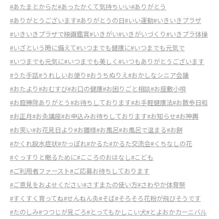
#あたまとからだ
#あったかくて気持ちいい
#ありがとう
#ありがとうございます
#ありがとうの日
#いい運動
#いきいきプラザ
#いきいきプラザで映画鑑賞
#いきがい
#いきがいづくり
#いきプラ体操
#いざという時に備えて
#いつまでも健康に
#いつまでも元気で
#いつまでも元気に
#いつまでも美しく
#いつもありがとうございます
#うた手話
#うれしいお便り
#おうちぬりえ
#おかしなシニア会議
#おたより
#おむすび
#お口の健康
#お困りごと相談
#お座敷小唄
#お庭掃除ありがとう
#お待ちしております
#お手軽健康法
#お散歩日和
#お正月
#お灸講座
#お申込みお待ちしております
#お知らせ
#お神輿
#お笑い
#お花見日より
#お雛様
#お風呂
#お風呂で温まる
#お餅
#かくれ脱水症状
#かっぽれ
#かるた
#かるた交流会
#くちなしの花
#ぐっすりと眠るために
#こころのおはなし
#こども
#ご利用者ファースト
#ご応募お待ちしております
#ご意見をおよせください
#さすまたの使い方
#さわやか体育祭
#すくすく育ってね
#せんねん灸
#そば
#そろそろ花粉が飛びそうです
#たのしみ
#つつじが見ごろ
#とってもかしこい犬
#とよおかカーニバル