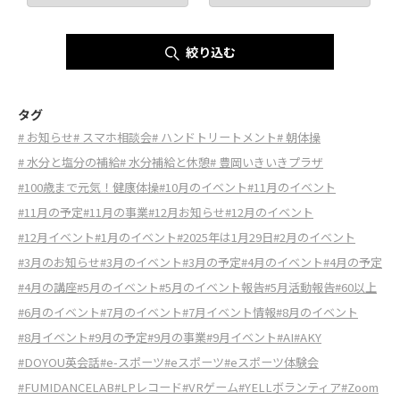
絞り込む
タグ
# お知らせ
# スマホ相談会
# ハンドトリートメント
# 朝体操
# 水分と塩分の補給
# 水分補給と休憩
# 豊岡いきいきプラザ
#100歳まで元気！健康体操
#10月のイベント
#11月のイベント
#11月の予定
#11月の事業
#12月お知らせ
#12月のイベント
#12月イベント
#1月のイベント
#2025年は1月29日
#2月のイベント
#3月のお知らせ
#3月のイベント
#3月の予定
#4月のイベント
#4月の予定
#4月の講座
#5月のイベント
#5月のイベント報告
#5月活動報告
#60以上
#6月のイベント
#7月のイベント
#7月イベント情報
#8月のイベント
#8月イベント
#9月の予定
#9月の事業
#9月イベント
#AI
#AKY
#DOYOU英会話
#e-スポーツ
#eスポーツ
#eスポーツ体験会
#FUMIDANCELAB
#LPレコード
#VRゲーム
#YELLボランティア
#Zoom