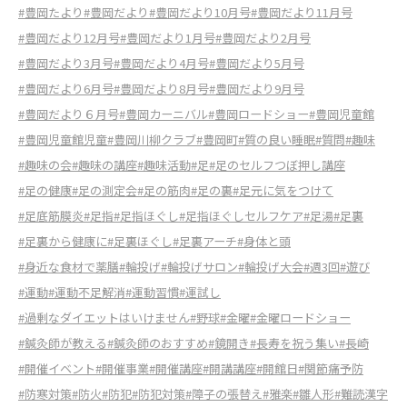
#豊岡たより
#豊岡だより
#豊岡だより10月号
#豊岡だより11月号
#豊岡だより12月号
#豊岡だより1月号
#豊岡だより2月号
#豊岡だより3月号
#豊岡だより4月号
#豊岡だより5月号
#豊岡だより6月号
#豊岡だより8月号
#豊岡だより9月号
#豊岡だより６月号
#豊岡カーニバル
#豊岡ロードショー
#豊岡児童館
#豊岡児童館児童
#豊岡川柳クラブ
#豊岡町
#質の良い睡眠
#質問
#趣味
#趣味の会
#趣味の講座
#趣味活動
#足
#足のセルフつぼ押し講座
#足の健康
#足の測定会
#足の筋肉
#足の裏
#足元に気をつけて
#足底筋膜炎
#足指
#足指ほぐし
#足指ほぐしセルフケア
#足湯
#足裏
#足裏から健康に
#足裏ほぐし
#足裏アーチ
#身体と頭
#身近な食材で薬膳
#輪投げ
#輪投げサロン
#輪投げ大会
#週3回
#遊び
#運動
#運動不足解消
#運動習慣
#運試し
#過剰なダイエットはいけません
#野球
#金曜
#金曜ロードショー
#鍼灸師が教える
#鍼灸師のおすすめ
#鏡開き
#長寿を祝う集い
#長崎
#開催イベント
#開催事業
#開催講座
#開講講座
#開館日
#関節痛予防
#防寒対策
#防火
#防犯
#防犯対策
#障子の張替え
#雅楽
#雛人形
#難読漢字