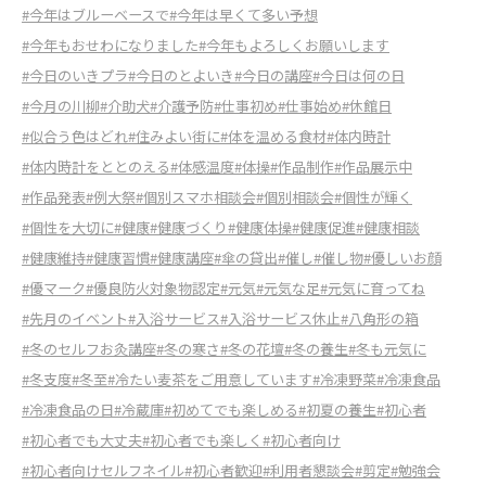
#今年はブルーベースで
#今年は早くて多い予想
#今年もおせわになりました
#今年もよろしくお願いします
#今日のいきプラ
#今日のとよいき
#今日の講座
#今日は何の日
#今月の川柳
#介助犬
#介護予防
#仕事初め
#仕事始め
#休館日
#似合う色はどれ
#住みよい街に
#体を温める食材
#体内時計
#体内時計をととのえる
#体感温度
#体操
#作品制作
#作品展示中
#作品発表
#例大祭
#個別スマホ相談会
#個別相談会
#個性が輝く
#個性を大切に
#健康
#健康づくり
#健康体操
#健康促進
#健康相談
#健康維持
#健康習慣
#健康講座
#傘の貸出
#催し
#催し物
#優しいお顔
#優マーク
#優良防火対象物認定
#元気
#元気な足
#元気に育ってね
#先月のイベント
#入浴サービス
#入浴サービス休止
#八角形の箱
#冬のセルフお灸講座
#冬の寒さ
#冬の花壇
#冬の養生
#冬も元気に
#冬支度
#冬至
#冷たい麦茶をご用意しています
#冷凍野菜
#冷凍食品
#冷凍食品の日
#冷蔵庫
#初めてでも楽しめる
#初夏の養生
#初心者
#初心者でも大丈夫
#初心者でも楽しく
#初心者向け
#初心者向けセルフネイル
#初心者歓迎
#利用者懇談会
#剪定
#勉強会