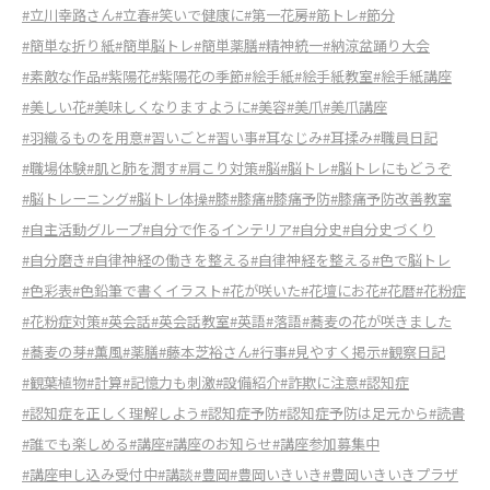
#立川幸路さん
#立春
#笑いで健康に
#第一花房
#筋トレ
#節分
#簡単な折り紙
#簡単脳トレ
#簡単薬膳
#精神統一
#納涼盆踊り大会
#素敵な作品
#紫陽花
#紫陽花の季節
#絵手紙
#絵手紙教室
#絵手紙講座
#美しい花
#美味しくなりますように
#美容
#美爪
#美爪講座
#羽織るものを用意
#習いごと
#習い事
#耳なじみ
#耳揉み
#職員日記
#職場体験
#肌と肺を潤す
#肩こり対策
#脳
#脳トレ
#脳トレにもどうぞ
#脳トレーニング
#脳トレ体操
#膝
#膝痛
#膝痛予防
#膝痛予防改善教室
#自主活動グループ
#自分で作るインテリア
#自分史
#自分史づくり
#自分磨き
#自律神経の働きを整える
#自律神経を整える
#色で脳トレ
#色彩表
#色鉛筆で書くイラスト
#花が咲いた
#花壇にお花
#花暦
#花粉症
#花粉症対策
#英会話
#英会話教室
#英語
#落語
#蕎麦の花が咲きました
#蕎麦の芽
#薫風
#薬膳
#藤本芝裕さん
#行事
#見やすく掲示
#観察日記
#観葉植物
#計算
#記憶力も刺激
#設備紹介
#詐欺に注意
#認知症
#認知症を正しく理解しよう
#認知症予防
#認知症予防は足元から
#読書
#誰でも楽しめる
#講座
#講座のお知らせ
#講座参加募集中
#講座申し込み受付中
#講談
#豊岡
#豊岡いきいき
#豊岡いきいきプラザ