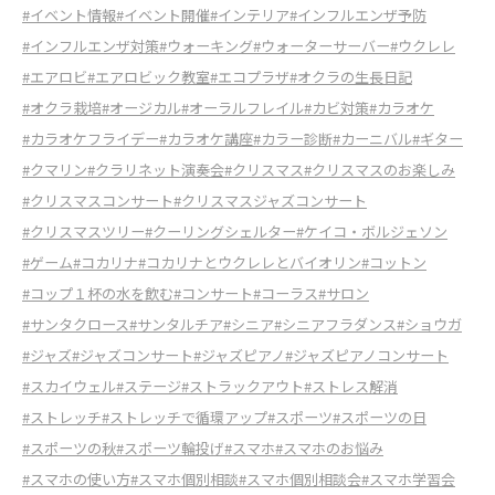
#イベント情報
#イベント開催
#インテリア
#インフルエンザ予防
#インフルエンザ対策
#ウォーキング
#ウォーターサーバー
#ウクレレ
#エアロビ
#エアロビック教室
#エコプラザ
#オクラの生長日記
#オクラ栽培
#オージカル
#オーラルフレイル
#カビ対策
#カラオケ
#カラオケフライデー
#カラオケ講座
#カラー診断
#カーニバル
#ギター
#クマリン
#クラリネット演奏会
#クリスマス
#クリスマスのお楽しみ
#クリスマスコンサート
#クリスマスジャズコンサート
#クリスマスツリー
#クーリングシェルター
#ケイコ・ボルジェソン
#ゲーム
#コカリナ
#コカリナとウクレレとバイオリン
#コットン
#コップ１杯の水を飲む
#コンサート
#コーラス
#サロン
#サンタクロース
#サンタルチア
#シニア
#シニアフラダンス
#ショウガ
#ジャズ
#ジャズコンサート
#ジャズピアノ
#ジャズピアノコンサート
#スカイウェル
#ステージ
#ストラックアウト
#ストレス解消
#ストレッチ
#ストレッチで循環アップ
#スポーツ
#スポーツの日
#スポーツの秋
#スポーツ輪投げ
#スマホ
#スマホのお悩み
#スマホの使い方
#スマホ個別相談
#スマホ個別相談会
#スマホ学習会