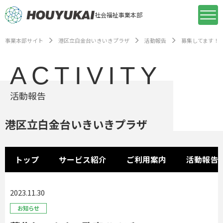
社会福祉事業本部
事業本部サイト
港区立白金台いきいきプラザ
活動報告
募集してます！歌
ACTIVITY
活動報告
港区立白金台いきいきプラザ
トップ
サービス紹介
ご利用案内
活動報告
2023.11.30
お知らせ