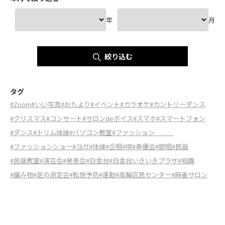
年
月
絞り込む
タグ
#Zoom
#いい写真
#おたより
#イベント
#カラオケ
#カントリーダンス
#クリスマス
#コンサート
#サロンdeボイス
#スマホ
#スマートフォン
#ダンス
#トリム体操
#パソコン教室
#ファッション
#ファッションショー
#ヨガ
#体操
#合唱
#唄
#奉優会
#歌唱
#民謡
#民謡教室
#演芸会
#発表会
#白金台
#白金台いきいきプラザ
#絵画
#編み物
#足の測定会
#転倒予防
#運動
#高輪区民センター
#麻雀サロン