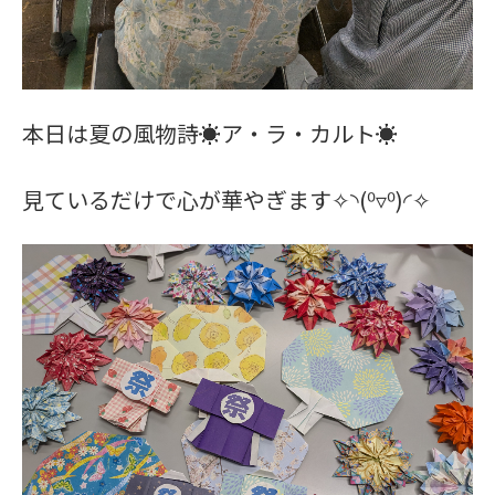
本日は夏の風物詩☀
ア・ラ・カルト☀
見ているだけで心が華やぎます
✧◝(⁰▿⁰)◜✧