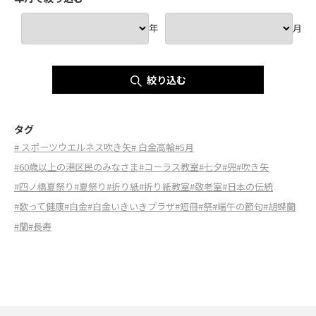
年
月
絞り込む
タグ
# スポーツウエルネス吹き矢
# 白金高輪
#5月
#60歳以上の港区民のみなさま
#コーラス教室
#七夕
#兜
#吹き矢
#四ノ橋夏祭り
#夏祭り
#折り紙
#折り紙教室
#敬老室
#日本の伝統
#歌って健康
#白金
#白金いきいきプラザ
#短冊
#祭
#端午の節句
#胡蝶蘭
#蘭
#長寿