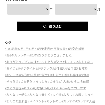
年
月
絞り込む
タグ
#100周年
#2月9日
#3月
#4月予定表
#4月献立表
#4月空き状況
#9月のカレンダー
#OJT
#ありがとうございました
#ありがとうございます
#いつもありがとう
#おいしい
#おもてなし
#おやつ
#おやつタイム
#おやつレク
#お手伝い
#お手玉
#お散歩
#お知らせ
#お花
#お花見
#お誕生日
#お誕生日会
#お雛様
#お食事
#きゅうり
#ごちそうさまでした
#ご挨拶
#さんま
#せらころ体操
#なぞり書き
#ぬりえ
#ひな祭り
#ひまわり
#みんなでカラオケ
#みんなで一緒に
#みんなで楽しく
#ゆず湯
#よろしくお願いします
#わんこと触れ合い
#イベント
#カットの日
#カラオケ
#カラオケ大会