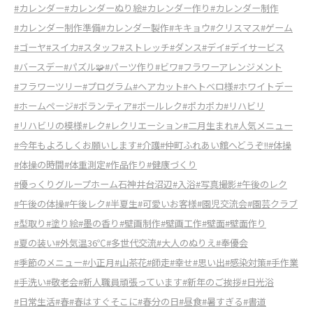
#カレンダー
#カレンダーぬり絵
#カレンダー作り
#カレンダー制作
#カレンダー制作準備
#カレンダー製作
#キキョウ
#クリスマス
#ゲーム
#ゴーヤ
#スイカ
#スタッフ
#ストレッチ
#ダンス
#デイ
#デイサービス
#バースデー
#パズル🧩
#パーツ作り
#ビワ
#フラワーアレンジメント
#フラワーツリー
#プログラム
#ヘアカット
#ヘトベロ様
#ホワイトデー
#ホームページ
#ボランティア
#ボールレク
#ポカポカ
#リハビリ
#リハビリの模様
#レク
#レクリエーション
#二月生まれ
#人気メニュー
#今年もよろしくお願いします
#介護
#仲町ふれあい館へどうぞ!!
#体操
#体操の時間
#体重測定
#作品作り
#健康づくり
#優っくりグループホーム石神井台沼辺
#入浴
#写真撮影
#午後のレク
#午後の体操
#午後レク
#半夏生
#可愛いお客様
#園児交流会
#園芸クラブ
#型取り
#塗り絵
#墨の香り
#壁画制作
#壁画工作
#壁面
#壁面作り
#夏の装い
#外気温36℃
#多世代交流
#大人のぬりえ
#奉優会
#季節のメニュー
#小正月
#山茶花
#師走
#幸せ
#思い出
#感染対策
#手作業
#手洗い
#敬老会
#新人職員頑張っています
#新年のご挨拶
#日光浴
#日常生活
#春
#春はすぐそこに
#春分の日
#昼食
#暑すぎる
#書道