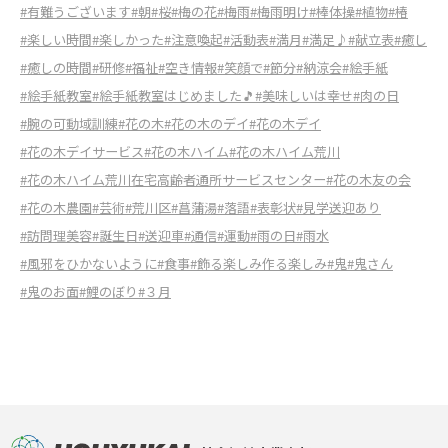
#有難うございます
#朝
#桜
#梅の花
#梅雨
#梅雨明け
#棒体操
#植物
#椿
#楽しい時間
#楽しかった
#注意喚起
#活動表
#満月
#満足♪
#献立表
#癒し
#癒しの時間
#研修
#福祉
#空き情報
#笑顔で
#節分
#納涼会
#絵手紙
#絵手紙教室
#絵手紙教室はじめました🎵
#美味しいは幸せ
#肉の日
#腕の可動域訓練
#花の木
#花の木のデイ
#花の木デイ
#花の木デイサービス
#花の木ハイム
#花の木ハイム荒川
#花の木ハイム荒川在宅高齢者通所サービスセンター
#花の木友の会
#花の木農園
#芸術
#荒川区
#菖蒲湯
#落語
#表彰状
#見学送迎あり
#訪問理美容
#誕生日
#送迎車
#通信
#運動
#雨の日
#雨水
#風邪をひかないように
#食事
#飾る楽しみ作る楽しみ
#鬼
#鬼さん
#鬼のお面
#鯉のぼり
#３月