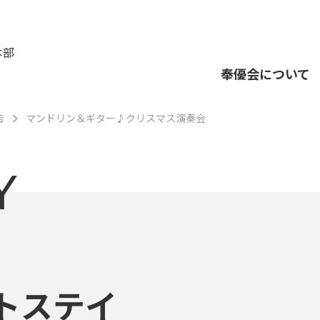
本部
奉優会について
告
マンドリン＆ギター♪クリスマス演奏会
Y
トステイ