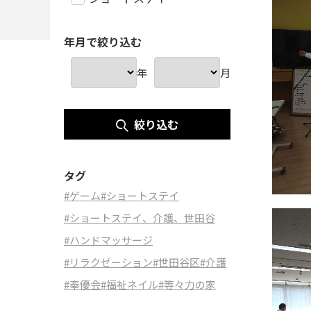
年月で絞り込む
年
月
絞り込む
タグ
#ゲーム
#ショートステイ
#ショートステイ、介護、世田谷
#ハンドマッサージ
#リラクゼーション
#世田谷区
#介護
#奉優会
#福祉ネイル
#等々力の家