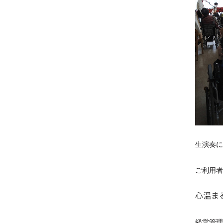
生演奏に
ご利用者
心温ま
経営管理