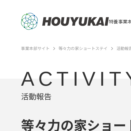
特養事業
事業本部サイト
等々力の家ショートステイ
活動報
ACTIVIT
活動報告
等々力の家ショー