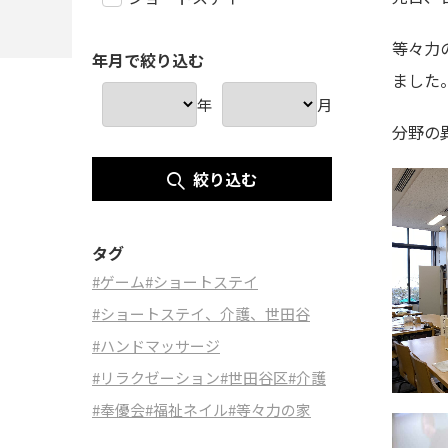
等々力
年月で絞り込む
ました
年
月
分野の
絞り込む
タグ
#ゲーム
#ショートステイ
#ショートステイ、介護、世田谷
#ハンドマッサージ
#リラクゼーション
#世田谷区
#介護
#奉優会
#福祉ネイル
#等々力の家