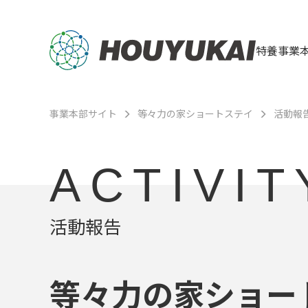
特養事業
事業本部サイト
等々力の家ショートステイ
活動報
ACTIVIT
活動報告
等々力の家ショー