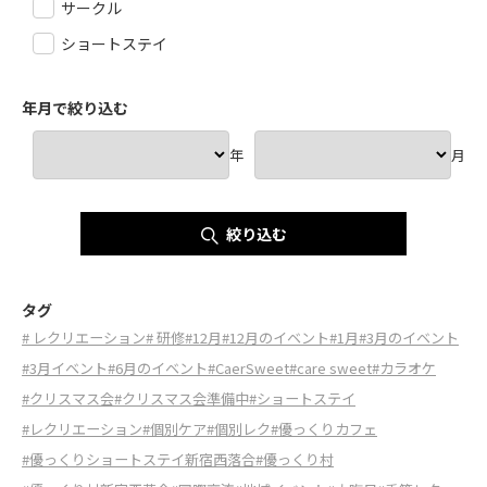
サークル
ショートステイ
年月で絞り込む
年
月
絞り込む
タグ
# レクリエーション
# 研修
#12月
#12月のイベント
#1月
#3月のイベント
#3月イベント
#6月のイベント
#CaerSweet
#care sweet
#カラオケ
#クリスマス会
#クリスマス会準備中
#ショートステイ
#レクリエーション
#個別ケア
#個別レク
#優っくりカフェ
#優っくりショートステイ新宿西落合
#優っくり村