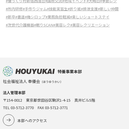
#優っくり村新宿西落合
#国際交流
#地域イベント
#大晦日
#季節レク
#所内研修
#手作りジャム
#技能実習生
#折り紙
#排泄支援
#新しい仲間
#新卒
#書道
#梅シロップ
#業務負担軽減
#楽しいショートステイ
#次世代介護機器
#眠りSCAN
#美容レク
#美容レクリエーション
特養事業本部
社会福祉法人 奉優会
（ほうゆうかい）
法人管理本部
〒154-0012 東京都世田谷区駒沢1-4-15 真井ビル5階
TEL 03-5712-3770 FAX 03-5712-3771
本部へのアクセス