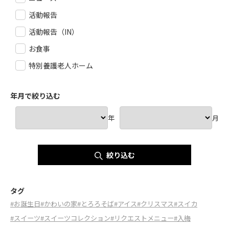
活動報告
活動報告（IN）
お食事
特別養護老人ホーム
年月で絞り込む
年
月
絞り込む
タグ
#お誕生日
#かわいの家
#とろろそば
#アイス
#クリスマス
#スイカ
#スイーツ
#スイーツコレクション
#リクエストメニュー
#入梅