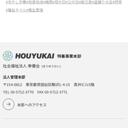
#冷やし中華
#地産地消
#梅雨
#母の日
#父の日
#献立表
#盆踊り大会
#研修
#福祉ネイル
#衛生管理
特養事業本部
社会福祉法人 奉優会
（ほうゆうかい）
法人管理本部
〒154-0012 東京都世田谷区駒沢1-4-15 真井ビル5階
TEL 03-5712-3770 FAX 03-5712-3771
本部へのアクセス