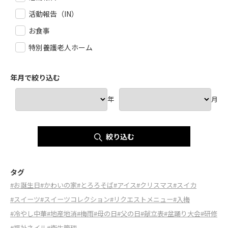
活動報告（IN）
お食事
特別養護老人ホーム
年月で絞り込む
年
月
絞り込む
タグ
#お誕生日
#かわいの家
#とろろそば
#アイス
#クリスマス
#スイカ
#スイーツ
#スイーツコレクション
#リクエストメニュー
#入梅
#冷やし中華
#地産地消
#梅雨
#母の日
#父の日
#献立表
#盆踊り大会
#研修
#福祉ネイル
#衛生管理