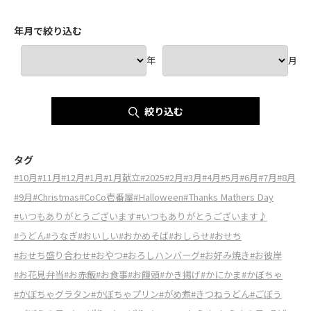
年月で絞り込む
年
月
絞り込む
タグ
#10月
#11月
#12月
#1月
#1月献立
#2025
#2月
#3月
#4月
#5月
#6月
#7月
#8月
#9月
#Christmas
#CoCo壱番屋
#Halloween
#Thanks Mathers Day
#いつもありがとうございます
#いつもありがとうございます♪
#うどん
#うなぎ
#おいしい
#おかめそば
#おしらせ
#おせち
#おせち盛り合わせ
#おやつ
#おろしハンバーグ
#お好み焼き
#お彼岸
#お花見弁当
#お赤飯
#お食事
#お饅頭
#かき揚げ
#かにかま
#かぼちゃ
#かぼちゃグラタン
#かぼちゃプリン
#がめ煮
#きつねうどん
#ごぼう