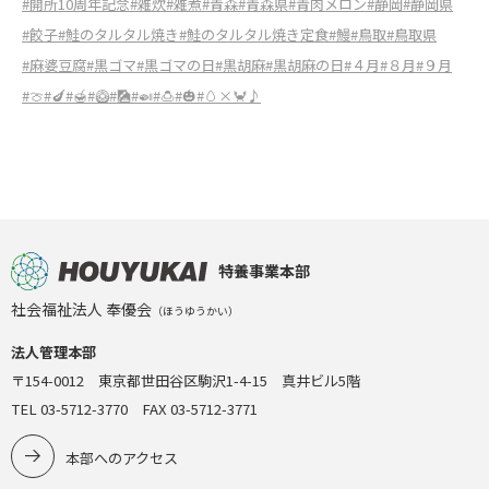
#開所10周年記念
#雑炊
#雑煮
#青森
#青森県
#青肉メロン
#静岡
#静岡県
#餃子
#鮭のタルタル焼き
#鮭のタルタル焼き定食
#鰻
#鳥取
#鳥取県
#麻婆豆腐
#黒ゴマ
#黒ゴマの日
#黒胡麻
#黒胡麻の日
#４月
#８月
#９月
#🍈
#🍆
#🍯
#🥝
#🎑
#🍛
#🍮
#🎃
#🥚×🦀♪
特養事業本部
社会福祉法人 奉優会
（ほうゆうかい）
法人管理本部
〒154-0012 東京都世田谷区駒沢1-4-15 真井ビル5階
TEL 03-5712-3770 FAX 03-5712-3771
本部へのアクセス