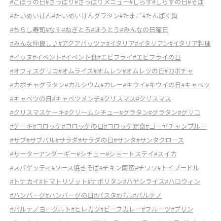
#ごぼうの日
#さっぱり
#さっぱりメニュー
#しらす
#しらすの日
#そば
#たいめいけん
#たいめいけんグラタン
#たまご
#たんぱく質
#ちらし寿司
#なす
#ねぎとろ
#ほうとう
#みんなの日曜日
#みんな仲良し♪
#アクアパッツァ
#イタリア
#イタリアン
#イタリア料理
#イッヌ
#イベント
#イベント食
#エビフライ
#エビフライの日
#オフィスグリコ
#オムライス
#オムレツ
#オムレツの日
#カボチャ
#カボチャグラタン
#カルシウム
#カレー
#キウイ
#キウイの日
#キャベツ
#キャベツの日
#キャベツメンチ
#クリスマス
#クリスマス
#クリスマスケーキ
#クリームシチュー
#グラタン
#グラタン
#グリコ
#ケーキ
#コロッケ
#コロッケの日
#コロッケ定食
#ゴーヤチャンプルー
#サブ
#サブパル
#サラダ
#サラダの日
#サンタ
#サンタクロース
#サーターアンダーギー
#シチュー
#ショートステイ
#スイカ
#スパゲッティ
#ソース焼きそば
#チキン南蛮
#チワワ
#トイプードル
#トナカイ
#トマトリゾット
#ナポリタン
#ハヤシライス
#ハロウィン
#ハンバーグ
#ハンバーグの日
#パスタ
#パル
#パルテノ
#パルテノヨーグルト
#ヒレカツ
#ビーフカレー
#フルーツ
#プリン