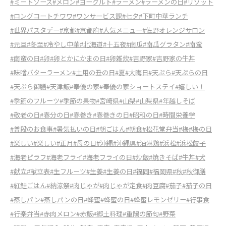
#ミートソース
#メロン
#ヨーグルト
#ラーメン
#ラーメンの日
#リゾット
#ロングコートチワワ
#ワンサービス課
#七夕
#下町中華ランチ
#世界パスタデー
#京都
#京都府
#人気メニュー
#佐野オレンジサロン
#元旦
#冬至
#冷やし中華
#北海道
#十五夜
#南瓜
#南瓜グラタン
#南蛮
#南蛮の日
#卵
#卵とかにかまの日
#卵雑炊
#吉野家
#吉野家の牛丼
#味噌バターラーメン
#土用の丑の日
#夏
#大晦日
#天ぷら
#天ぷらの日
#天ぷら御膳
#天津飯
#奉優の家
#奉優の家ショートステイ
#嬉しい！
#季節のフルーツ
#季節の果物
#宮崎県
#山梨
#山梨県
#年越しそば
#敬老の日
#春分の日
#春巻き
#春巻きの日
#昭和の日
#時間栄養学
#普段のお食事
#暑気払いの日
#朝ごはん
#朝食
#松花堂弁当
#梅
#梅の日
#楽しい
#楽しい
#正月
#母の日
#沖縄
#沖縄県
#油淋鶏
#浜松
#浜松餃子
#海老ピラフ
#海老フライ
#海老フライの日
#炒飯
#焼きそば
#牛丼
#犬
#献立
#献立表
#生フルーツ
#生姜
#生姜の日
#福岡
#福岡県
#秋
#秋御膳
#紅鮭ごはん
#納涼祭
#肉じゃが
#肉じゃが定食
#肉豆腐
#茄子
#茄子の日
#蒸しパン
#蒸しパンの日
#蜂蜜
#蜂蜜の日
#蜂蜜レモンゼリー
#行事食
#行楽弁当
#赤肉メロン
#赤飯
#郷土料理
#重陽の節句
#野菜