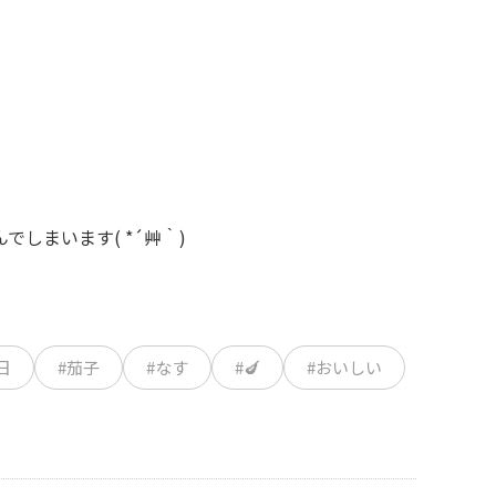
しまいます( *´艸｀)
日
#茄子
#なす
#🍆
#おいしい