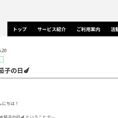
トップ
サービス紹介
ご利用案内
活
.20
茄子の日🍆
んにちは！
は 水茄子の日🍆 ということで…