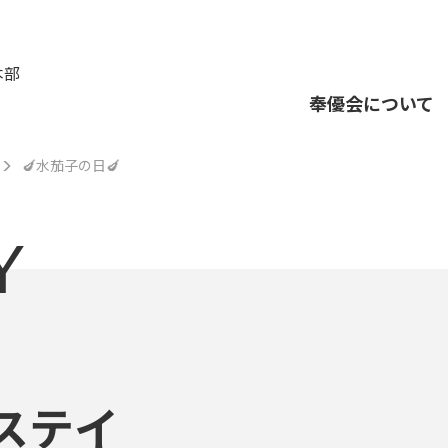
本部
奉優会について
🍆水茄子の日🍆
Y
ステイ