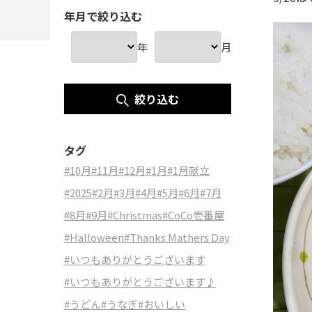
年月で絞り込む
年
月
絞り込む
タグ
#10月
#11月
#12月
#1月
#1月献立
#2025
#2月
#3月
#4月
#5月
#6月
#7月
#8月
#9月
#Christmas
#CoCo壱番屋
#Halloween
#Thanks Mathers Day
#いつもありがとうございます
#いつもありがとうございます♪
#うどん
#うなぎ
#おいしい