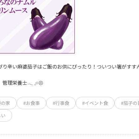
ぴり辛い麻婆茄子はご飯のお供にぴったり！ついつい箸がすすんで
 管理栄養士
𓂃 𓈒𓏸𑁍
優の家
#お食事
#行事食
#イベント食
#茄子の
しい