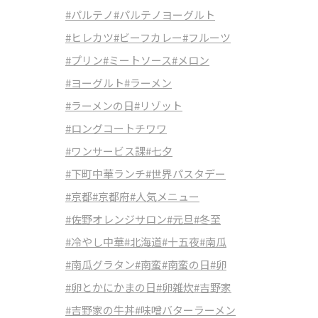
#パルテノ
#パルテノヨーグルト
#ヒレカツ
#ビーフカレー
#フルーツ
#プリン
#ミートソース
#メロン
#ヨーグルト
#ラーメン
#ラーメンの日
#リゾット
#ロングコートチワワ
#ワンサービス課
#七夕
#下町中華ランチ
#世界パスタデー
#京都
#京都府
#人気メニュー
#佐野オレンジサロン
#元旦
#冬至
#冷やし中華
#北海道
#十五夜
#南瓜
#南瓜グラタン
#南蛮
#南蛮の日
#卵
#卵とかにかまの日
#卵雑炊
#吉野家
#吉野家の牛丼
#味噌バターラーメン