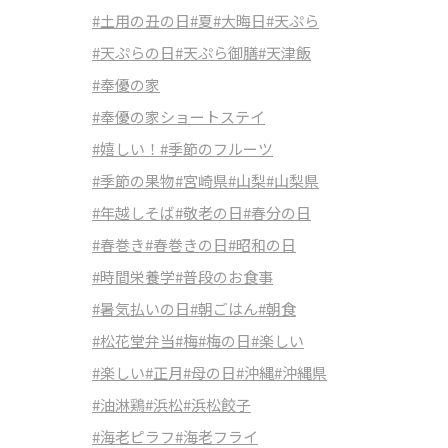
#土用の丑の日
#夏
#大晦日
#天ぷら
#天ぷらの日
#天ぷら御膳
#天津飯
#奉優の家
#奉優の家ショートステイ
#嬉しい！
#季節のフルーツ
#季節の果物
#宮崎県
#山梨
#山梨県
#年越しそば
#敬老の日
#春分の日
#春巻き
#春巻きの日
#昭和の日
#時間栄養学
#普段のお食事
#暑気払いの日
#朝ごはん
#朝食
#松花堂弁当
#梅
#梅の日
#楽しい
#楽しい
#正月
#母の日
#沖縄
#沖縄県
#油淋鶏
#浜松
#浜松餃子
#海老ピラフ
#海老フライ