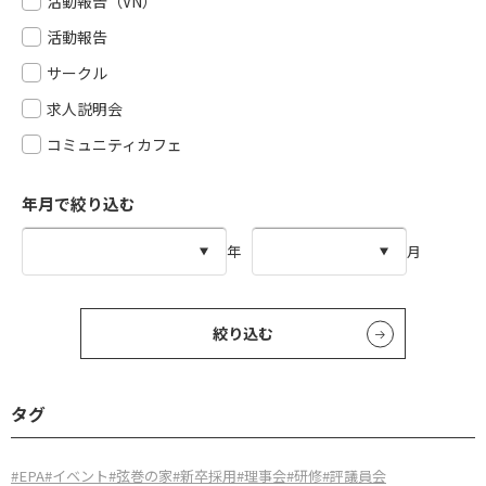
活動報告（VN）
活動報告
サークル
求人説明会
コミュニティカフェ
年月で絞り込む
年
月
絞り込む
タグ
#EPA
#イベント
#弦巻の家
#新卒採用
#理事会
#研修
#評議員会