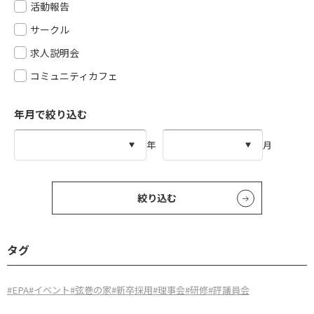
活動報告
サークル
求人説明会
コミュニティカフェ
年月で絞り込む
年
月
絞り込む
タグ
#EPA
#イベント
#弦巻の家
#新卒採用
#理事会
#研修
#評議員会