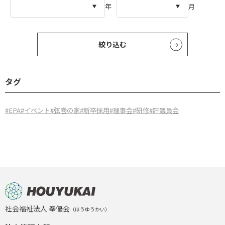
年
月
絞り込む
タグ
#EPA
#イベント
#弦巻の家
#新卒採用
#理事会
#研修
#評議員会
社会福祉法人 奉優会
（ほうゆうかい）