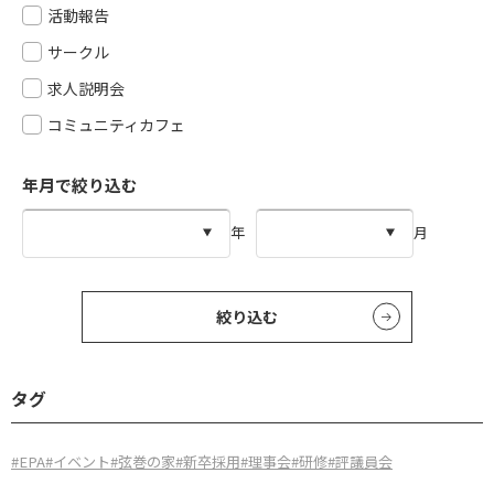
活動報告
サークル
求人説明会
コミュニティカフェ
年月で絞り込む
年
月
絞り込む
タグ
#EPA
#イベント
#弦巻の家
#新卒採用
#理事会
#研修
#評議員会